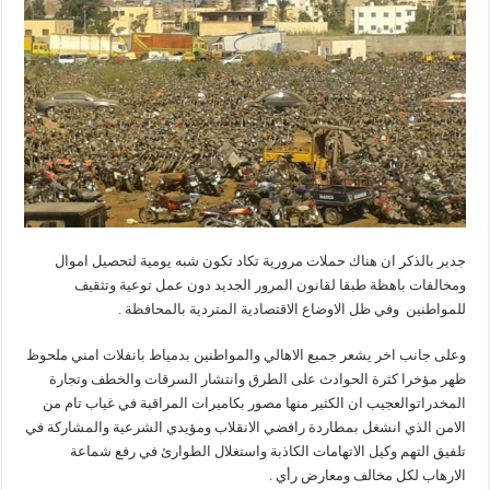
جدير بالذكر ان هناك حملات مرورية تكاد تكون شبه يومية لتحصيل اموال
ومخالفات باهظة طبقا لقانون المرور الجديد دون عمل توعية وتثقيف
للمواطنين وفي ظل الاوضاع الاقتصادية المتردية بالمحافظة .
وعلى جانب اخر يشعر جميع الاهالي والمواطنين بدمياط بانفلات امني ملحوظ
ظهر مؤخرا كثرة الحوادث على الطرق وانتشار السرقات والخطف وتجارة
المخدراتوالعجيب ان الكثير منها مصور بكاميرات المراقبة في غياب تام من
الامن الذي انشغل بمطاردة رافضي الانقلاب ومؤيدي الشرعية والمشاركة في
تلفيق التهم وكيل الاتهامات الكاذبة واستغلال الطوارئ في رفع شماعة
الارهاب لكل مخالف ومعارض رأي .