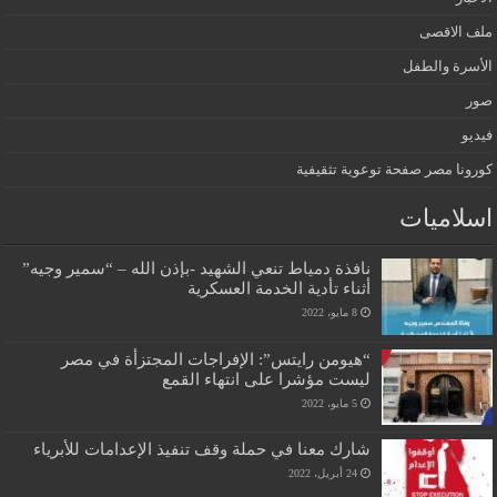
ملف الاقصى
الأسرة والطفل
صور
فيديو
كورونا مصر صفحة توعوية تثقيفية
اسلاميات
نافذة دمياط تنعي الشهيد -بإذن الله – “سمير وجيه”
أثناء تأدية الخدمة العسكرية
8 مايو، 2022
“هيومن رايتس”: الإفراجات المجتزأة في مصر
ليست مؤشرا على انتهاء القمع
5 مايو، 2022
شارك معنا في حملة وقف تنفيذ الإعدامات للأبرياء
24 أبريل، 2022