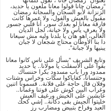
بعنوان “رمضان جانا”، تقول كلماتها
“رمضان جانا قولوا معانا ملعون يا حديد،
الزنزانة لأبو السجان والسجانة رمضان
مقبول بالعيش والفول، ولا عمرها كانت
فارقة معانا لو بعدك سور، أنا قلبي جسور
ولا يعرف يأس ولا خيانة، لجل الديان
الغالي، أهو هان يا بلدنا وليه مش سيعانا
دا بنا الأوطان محتاج شجعان لا جبان
يبنيها ولا جبانة”.
وتابع الشريف “بسأل على ناس كانوا معانا
بقوا على الأسفلت يا مولانا.. يا حديد
ممدود ورا باب مسدود بكرا حننساك
وحتنسانا، كفاياكوا سكات وخراس وشتات
وفلان قال حاجة على فلانة.. قسمونا اتنين
وغراب البين كوش على قوتنا وغمانا..
عايشين على الخيش ورغيف العيش
خليتوا الجيش بقى دكانة.. إشي كحك
العيد وفراخ بتبيض ومضارب رز