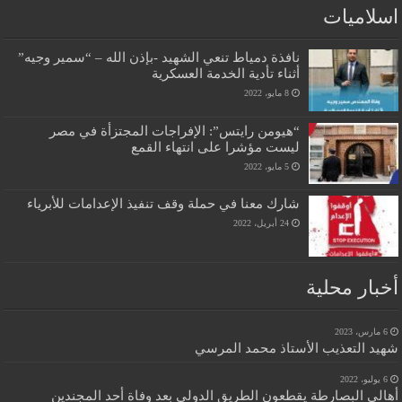
اسلاميات
نافذة دمياط تنعي الشهيد -بإذن الله – “سمير وجيه”
أثناء تأدية الخدمة العسكرية
8 مايو، 2022
“هيومن رايتس”: الإفراجات المجتزأة في مصر
ليست مؤشرا على انتهاء القمع
5 مايو، 2022
شارك معنا في حملة وقف تنفيذ الإعدامات للأبرياء
24 أبريل، 2022
أخبار محلية
6 مارس، 2023
شهيد التعذيب الأستاذ محمد المرسي
6 يوليو، 2022
أهالي البصارطة يقطعون الطريق الدولي بعد وفاة أحد المجندين