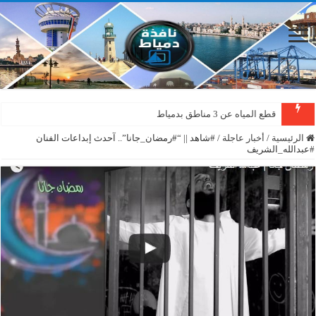
قطع المياه عن 3 مناطق بدمياط
الرئيسية
/
أخبار عاجلة
/
#شاهد || “#رمضان_جانا”.. آحدث إبداعات الفنان
#عبدالله_الشريف