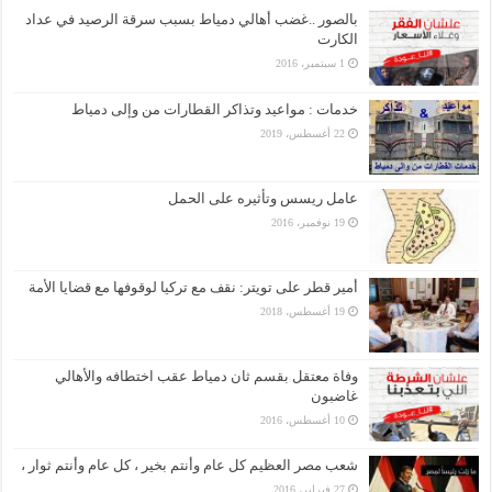
بالصور ..غضب أهالي دمياط بسبب سرقة الرصيد في عداد
الكارت
1 سبتمبر، 2016
خدمات : مواعيد وتذاكر القطارات من وإلى دمياط
22 أغسطس، 2019
عامل ريسس وتأثيره على الحمل
19 نوفمبر، 2016
أمير قطر على تويتر: نقف مع تركيا لوقوفها مع قضايا الأمة
19 أغسطس، 2018
وفاة معتقل بقسم ثان دمياط عقب اختطافه والأهالي
غاضبون
10 أغسطس، 2016
شعب مصر العظيم كل عام وأنتم بخير ، كل عام وأنتم ثوار ،
27 فبراير، 2016