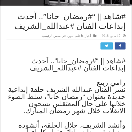
#شاهد || “#رمضان_جانا”.. آحدث
إبداعات الفنان #عبدالله_الشريف
17 مايو، 2018
أخبار عاجلة
,
الثورة في مصر
,
الرئيسية
#
شاهد
|| “
#
رمضان_جانا
“.. آحدث
إبداعات الفنان
#
عبدالله_الشريف
رامي ربيع
نشر الفنان عبدالله الشريف حلقة إبداعية
جديدة بعنوان “رمضان جانا”، سلط الضوء
خلالها على حال المعتقلين بسجون
الانقلاب خلال شهر رمضان المبارك.
وأنشد الشريف، خلال الحلقة، أنشودة