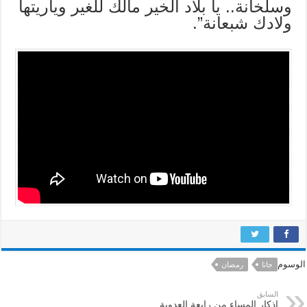
وسلخانة.. يا بلاد الخير مالك للغير وياريتها
ولادك شبعانة”.
الوسوم
جانا
رمضان
السابق
اذكار المساء من رابعة العدوية