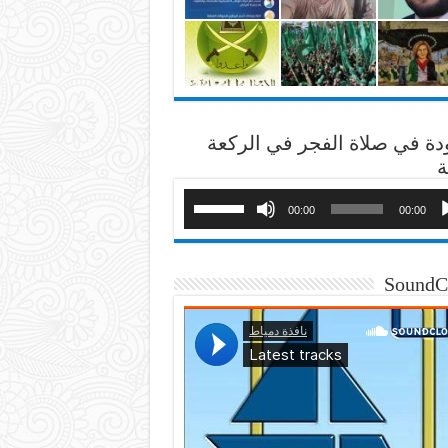
دة في صلاة الفجر في الركعة
ة
00:00
00:00
SoundC