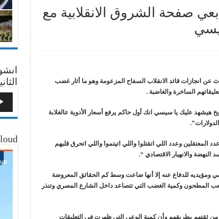
عي صفحة الشروق الانقلابية مع
يسي
انشو
الثاني
ث عن انجازات قائد الانقلاب السفاح المزعومة وهو ما أثار غضب
ليقاتهم الساخرة والغاضبة .
خ هيشهد عليك يا سيسي انك أول حاكم يرفع أسعار الأدوية عالغلابة
لدولارات”.
loud
لمعتقلين وعدد اللي اتقتلوا واللي اتيتموا واللي اتحرق قلبهم
 النهضة والانهيار الاقتصادي “.
ي ومؤيديه للدفاع عنه إلا أنها ضاعت وسط كم الحقائق المعروضة
لشعب المطحون وكمية الغضب التي تتصاعد داخل الشارع المصري وتنذر
 من ثقتهم بطريقهم وأن كمية الوعي التي ظهرت في التعليقات