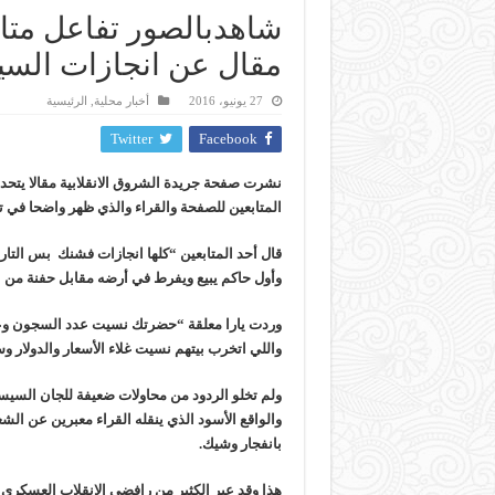
شاهدبالصور تفاعل متاب
مقال عن انجازات الس
27 يونيو، 2016
أخبار محلية
,
الرئيسية
Twitter
Facebook
نشرت صفحة جريدة الشروق الانقلابية مقالا يتحد
المتابعين للصفحة والقراء والذي ظهر واضحا في تع
قال أحد المتابعين “كلها انجازات فشنك بس التاري
وأول حاكم يبيع ويفرط في أرضه مقابل حفنة من ا
وردت يارا معلقة “حضرتك نسيت عدد السجون وعدد ا
واللي اتخرب بيتهم نسيت غلاء الأسعار والدولار وسد
ولم تخلو الردود من محاولات ضعيفة للجان السيس
والواقع الأسود الذي ينقله القراء معبرين عن ا
بانفجار وشيك.
هذا وقد عبر الكثير من رافضي الانقلاب العسكري