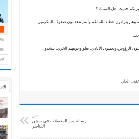
يرتكم حديث أهل السماء!!
مة وهم يتراءون عطاء الله لكم وأنتم تتقدمون صفوف المكرمين
حد..
طئون الرؤوس،ويعضون الأيادي، يعلو وجوههم الخزي، ينشدون
قبى الدار.
الأش
التالي
رسالة من المعتقلات في سجن
القناطر