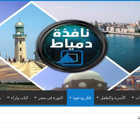
ات
الأسرة والطفل
فكر ودعوة
الثورة في مصر
كتاب واراء
م