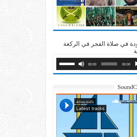
دة في صلاة الفجر في الركعة
ة
00:00
00:00
SoundC