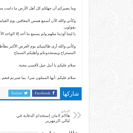
وما يضيركم أن جهلكم كل أهل الأرض ما دامت س
وكأني والله الآن أسمع همس المعافين يوم القيا
يقولون:
يا ليتنا أوذينا مثلهم ولم يسمع بنا أحد إلا الواحد الأ
وكأني والله أرى ظالميكم يوم العرض الأكبر يطأ
المستراح ويستجدونكم وأهليكم السماح.
سلام عليكم يا أنبل جيل لأقسى محنة..
سلام عليكم -أيها المبتلون سرا- بما صبرتم فنعم ع
Twitter
Facebook
شاركها
السابق
هااام لامان إستخدام الدفاية في
ليالي الزمهرير