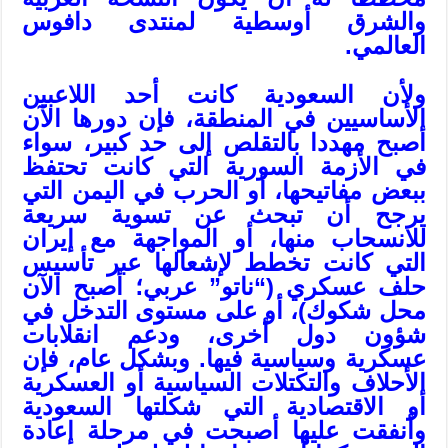
والشرق أوسطية لمنتدى دافوس
العالمي.
ولأن السعودية كانت أحد اللاعبين
الأساسيين في المنطقة، فإن دورها الآن
أصبح مهددا بالتقلص إلى حد كبير، سواء
في الأزمة السورية التي كانت تحتفظ
ببعض مفاتيحها، أو الحرب في اليمن التي
يرجح أن تبحث عن تسوية سريعة
للانسحاب منها، أو المواجهة مع إيران
التي كانت تخطط لإشعالها عبر تأسيس
حلف عسكري (“ناتو” عربي؛ أصبح الآن
محل شكوك)، أو على مستوى التدخل في
شؤون دول أخرى، ودعم انقلابات
عسكرية وسياسية فيها. وبشكل عام، فإن
الأحلاف والتكتلات السياسية أو العسكرية
أو الاقتصادية التي شكلتها السعودية
وأنفقت عليها أصبحت في مرحلة إعادة