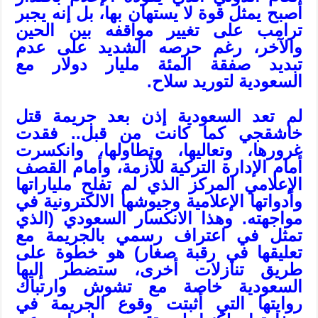
أصبح يمثل قوة لا يستهان بها، بل إنه يجبر
ترامب على تغيير مواقفه بين الحين
والآخر، رغم حرصه الشديد على عدم
تبديد صفقة المئة مليار دولار مع
السعودية لتوريد سلاح.
لم تعد السعودية إذن بعد جريمة قتل
خاشقجي كما كانت من قبل.. فقدت
غرورها، وتعاليها، وتطاولها، وانكسرت
أمام الإدارة التركية للأزمة، وأمام القصف
الإعلامي المركز الذي لم تفلح ملياراتها
وأدواتها الإعلامية وجيوشها الالكترونية في
مواجهته. وهذا الانكسار السعودي (الذي
تمثل في اعتراف رسمي بالجريمة مع
تعليقها في رقبة صغار) هو خطوة على
طريق تنازلات أخرى، ستضطر إليها
السعودية خاصة مع تشوش وارتباك
روايتها التي أثبتت وقوع الجريمة في