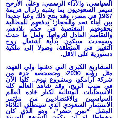
السياسي، والأداء الرسمي، وعلى الأرجح
سيمر السعوديون بما يشبه زلزال هزيمة
1967 في مصر، وقد ينتج ذلك وعيا جديدا
بين أبناء نجد والحجاز؛ يدفعهم للمطالبة
بحقوقهم المغتصبة في حكم بلادهم،
والتقاسم العادل لثرواتها. ولعل ما حدث
وسيحدث سيكون بداية اشتعال روح
التغيير في المنطقة، وصولا إلى ملكية
دستورية على الأقل.
المشاريع الكبرى التي دشنها ولي العهد،
مثل رؤية 2030، وخصخصة جزء من
شركة أرامكو، ومشروع نيوم.. كلها الآن
في مهب الريح، وقد شاهد العالم كله
الانسحابات المتتالية لكبار قادة العالم
السياسيين والاقتصاديين من مؤتمر
الاستثمار السعودي الذي سينطلق الثلاثاء
المقبل “بمن حضر”، وهو الذي كان
مخططا له أن يكون النسخة العربية