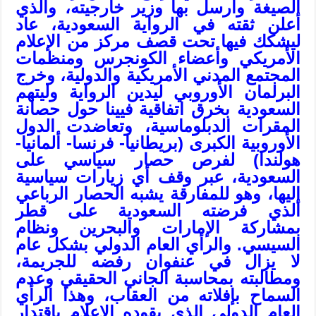
الصيغة وأرسل بها وزير خارجيته، والذي
أعلن ثقته في الرواية السعودية، عاد
ليشكك فيها تحت قصف مركز من الإعلام
الأمريكي وأعضاء الكونجرس ومنظمات
المجتمع المدني الأمريكية والدولية، وخرج
البرلمان الأوروبي ليدين الرواية وليتهم
السعودية بخرق اتفاقية فيينا حول حصانة
المقرات الدبلوماسية، وتعاضدت الدول
الأوروبية الكبرى (بريطانيا- فرنسا- ألمانيا-
هولندا) لفرص حصار سياسي على
السعودية، عبر وقف أي زيارات سياسية
إليها، وهو للمفارقة يشبه الحصار الرباعي
الذي فرضته السعودية على قطر
بمشاركة الإمارات والبحرين ونظام
السيسي. والرأي العام الدولي بشكل عام
لا يزال في عنفوان رفضه للجريمة،
ومطالبته بمحاسبة الجاني الحقيقي وعدم
السماح بإفلاته من العقاب، وهذا الرأي
العام الدولي الذي يقوده الإعلام باقتدار