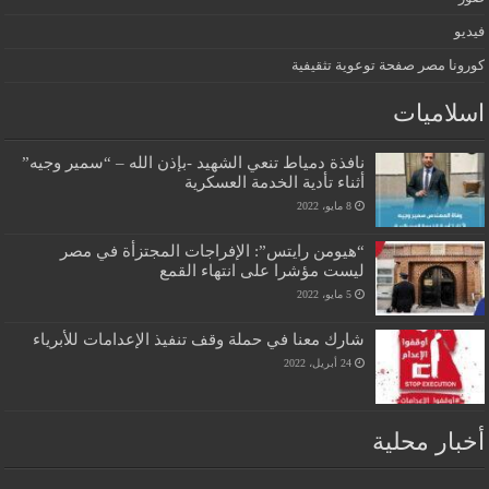
فيديو
كورونا مصر صفحة توعوية تثقيفية
اسلاميات
نافذة دمياط تنعي الشهيد -بإذن الله – “سمير وجيه”
أثناء تأدية الخدمة العسكرية
8 مايو، 2022
“هيومن رايتس”: الإفراجات المجتزأة في مصر
ليست مؤشرا على انتهاء القمع
5 مايو، 2022
شارك معنا في حملة وقف تنفيذ الإعدامات للأبرياء
24 أبريل، 2022
أخبار محلية