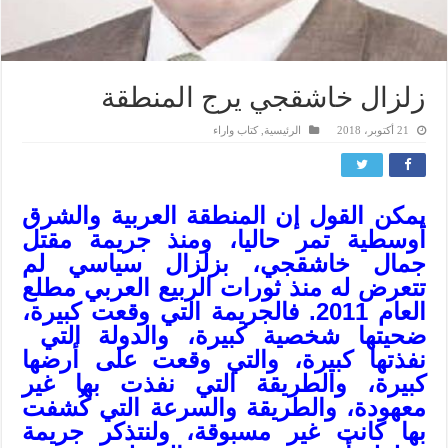
زلزال خاشقجي يرج المنطقة
21 أكتوبر، 2018
الرئيسية
,
كتاب واراء
يمكن القول إن المنطقة العربية والشرق
أوسطية تمر حاليا، ومنذ جريمة مقتل
جمال خاشقجي، بزلزال سياسي لم
تتعرض له منذ ثورات الربيع العربي مطلع
العام 2011. فالجريمة التي وقعت كبيرة،
ضحيتها شخصية كبيرة، والدولة التي
نفذتها كبيرة، والتي وقعت على أرضها
كبيرة، والطريقة التي نفذت بها غير
معهودة، والطريقة والسرعة التي كُشفت
بها كانت غير مسبوقة، ولنتذكر جريمة