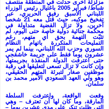
مزلزلة أخرى حدثت في المنطقة منتصف
شباط/ فبراير 2005 باغتيال رئيس الوزراء
اللبناني الأسبق رفيق الحريري، عبر
تفخيخ موكبه، حيث قتل معه 21 شخصا
آخرين، ولا تزال القضية متداولة في
محكمة جنائية دولية خاصة حتى اليوم، لم
تثبّت التهمة بحق أي متهم، رغم
التمليحات المتكررة باتهام النظام
السوري وحزب الله اللبناني، بينما لم يمر
عشرون يوما فقط على جريمة خاشقجي
حتى اعترفت الدولة المنفذة بجريمتها،
وإن كانت لا تزال تسعى لتعليقها في رقبة
موظفين صغار لتبرئة المتهم الحقيقي،
وهو ولي العهد السعودي الأمير محمد بن
سلمان.
وقعت الواقعة، واعترفت السلطة
المارقة، وما كان لها أن تعترف – وهي
التي ظلت تنكر على مدى عشرين يوما –