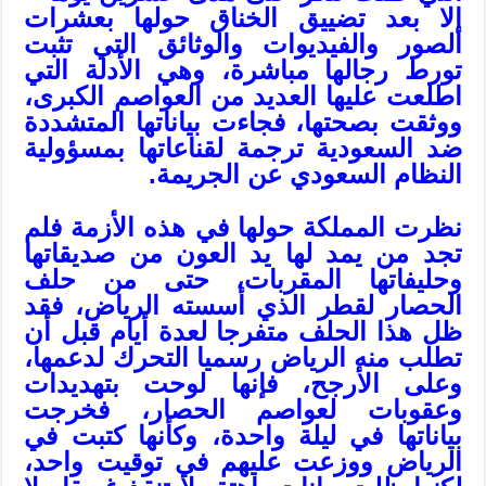
إلا بعد تضييق الخناق حولها بعشرات
الصور والفيديوات والوثائق التي تثبت
تورط رجالها مباشرة، وهي الأدلة التي
اطلعت عليها العديد من العواصم الكبرى،
ووثقت بصحتها، فجاءت بياناتها المتشددة
ضد السعودية ترجمة لقناعاتها بمسؤولية
النظام السعودي عن الجريمة.
نظرت المملكة حولها في هذه الأزمة فلم
تجد من يمد لها يد العون من صديقاتها
وحليفاتها المقربات، حتى من حلف
الحصار لقطر الذي أسسته الرياض، فقد
ظل هذا الحلف متفرجا لعدة أيام قبل أن
تطلب منه الرياض رسميا التحرك لدعمها،
وعلى الأرجح، فإنها لوحت بتهديدات
وعقوبات لعواصم الحصار، فخرجت
بياناتها في ليلة واحدة، وكأنها كتبت في
الرياض ووزعت عليهم في توقيت واحد،