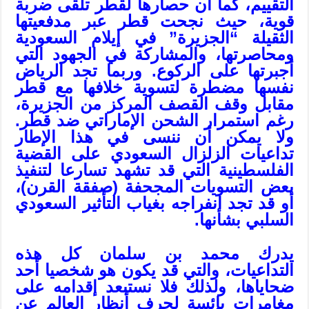
التقييم، كما أن حصارها لقطر تلقى ضربة
قوية، حيث نجحت قطر عبر مدفعيتها
الثقيلة “الجزيرة” في إيلام السعودية
ومحاصرتها، والمشاركة في الجهود التي
أجبرتها على الركوع. وربما تجد الرياض
نفسها مضطرة لتسوية خلافها مع قطر
مقابل وقف القصف المركز من الجزيرة،
رغم استمرار الشحن الإماراتي ضد قطر.
ولا يمكن أن ننسى في هذا الإطار
تداعيات الزلزال السعودي على القضية
الفلسطينية التي قد تشهد تسارعا لتنفيذ
بعض التسويات المجحفة (صفقة القرن)،
أو قد تجد انفراجه بغياب التأثير السعودي
السلبي بشأنها.
يدرك محمد بن سلمان كل هذه
التداعيات، والتي قد يكون هو شخصيا أحد
ضحاياها، ولذلك فلا نستبعد إقدامه على
مغامرات يائسة لحرف أنظار العالم عن