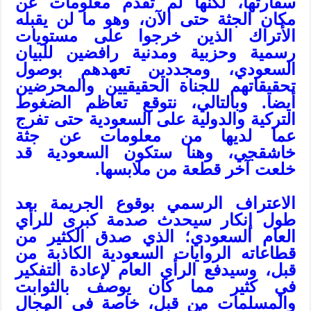
سفارتها، لكنها لم تقدم معلومات عن
مكان الجثة حتى الآن، وهو ما لن يقبله
الأتراك الذين خرجوا على مستويات
رسمية وحزبية ومدنية رافضين للبيان
السعودي، ومجددين تعهدهم بوصول
تحقيقاتهم للجناة الحقيقيين والمحرضين
أيضا. وبالتالي، نتوقع تعاظم الضغوط
التركية والدولية على السعودية حتى تفرج
عما لديها من معلومات عن جثة
خاشقجي، وهنا ستكون السعودية قد
خلعت آخر قطعة من ملابسها.
الاعتراف الرسمي بوقوع الجريمة بعد
طول إنكار سيحدث صدمة كبرى للرأي
العام السعودي؛ الذي صدق الكثير من
قطاعاته الروايات السعودية الكاذبة من
قبل، وسيدفع الرأي العام لإعادة التفكير
في كثير مما كان يوصف بالثوابت
والمسلمات من قبل، خاصة في المجال