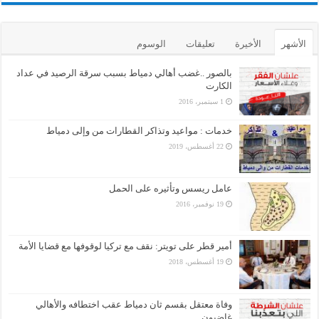
الأشهر
الأخيرة
تعليقات
الوسوم
بالصور ..غضب أهالي دمياط بسبب سرقة الرصيد في عداد
الكارت
1 سبتمبر، 2016
خدمات : مواعيد وتذاكر القطارات من وإلى دمياط
22 أغسطس، 2019
عامل ريسس وتأثيره على الحمل
19 نوفمبر، 2016
أمير قطر على تويتر: نقف مع تركيا لوقوفها مع قضايا الأمة
19 أغسطس، 2018
وفاة معتقل بقسم ثان دمياط عقب اختطافه والأهالي
غاضبون