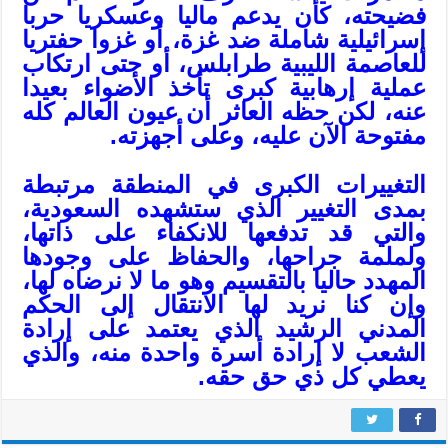
فضيحته، كأن يدعم ماليا وعسكريا حربا
إسرائيلية شاملة ضد غزة، أو غزوا حفتريا
للعاصمة الليبية طرابلس، أو حتى ارتكاب
عملية إرهابية كبرى تأخذ الأضواء بعيدا
عنه، لكن حظه العاثر أن عيون العالم كله
مفتوحة الآن عليه، وعلى أجهزته.
التغييرات الكبرى في المنطقة مرتبطة
بمدى التغيير الذي ستشهده السعودية،
والتي قد تدفعها للانكفاء على ذاتها،
ولملمة جراحها، والحفاظ على وجودها
المهدد حاليا بالتقسيم وهو ما لا نرضاه لها،
وإن كنا نريد لها الانتقال إلى الحكم
المدني الرشيد الذي يعتمد على إرادة
الشعب لا إرادة أسرة واحدة منه، والذي
يعطي كل ذي حق حقه.