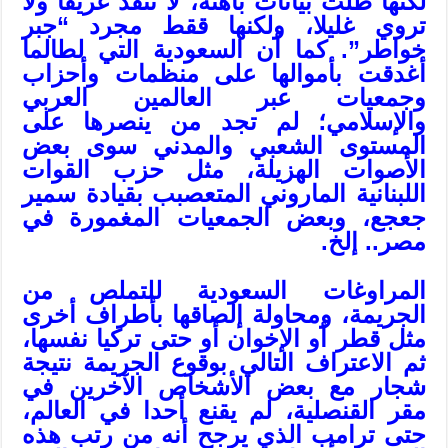
لكنها ظلت بيانات باهتة، لا تنقذ غريقا ولا
تروي غليلا، ولكنها ققط مجرد “جبر
خواطر”. كما أن السعودية التي لطالما
أغدقت بأموالها على منظمات وأحزاب
وجمعيات عبر العالمين العربي
والإسلامي؛ لم تجد من ينصرها على
المستوى الشعبي والمدني سوى بعض
الأصوات الهزيلة، مثل حزب القوات
اللبنانية الماروني المتعصبب بقيادة سمير
جعجع، وبعض الجمعيات المغمورة في
مصر.. إلخ.
المراوغات السعودية للتملص من
الجريمة، ومحاولة إلصاقها بأطراف أخرى
مثل قطر أو الإخوان أو حتى تركيا نفسها،
ثم الاعتراف التالي بوقوع الجريمة نتيجة
شجار مع بعض الأشخاص الآخرين في
مقر القنصلية، لم يقنع أحدا في العالم،
حتى ترامب الذي يرجح أنه من رتب هذه