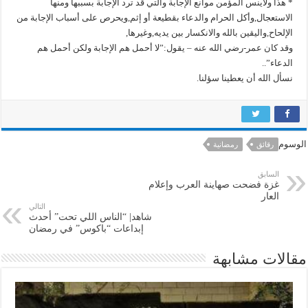
* هذا ولاينس المؤمن موانع الإجابة والتي قد ترد الإجابة بسببها ومنها
الاستعجال,وأكل الحرام والدعاء بقطيعة أو إثم,ويحرص على أسباب الإجابة من
الإلحاح,واليقين بالله والانكسار بين يديه,وغيرها,
وقد كان عمر-رضي الله عنه – يقول:”لا أحمل هم الإجابة ولكن أحمل هم
الدعاء”..
نسأل الله أن يعطينا سؤلنا.
الوسوم
رقائق
رمضانية
السابق
غزة فضحت صهاينة العرب وإعلام
العار
التالي
شاهد| “الناس اللي تحت” أحدث
إبداعات “باكوس” في رمضان
مقالات مشابهة