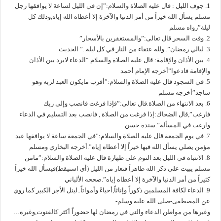
1. جوف الليل : قال عليه الصلاة والسلام:”إن في الليل لساعة لا يوافقها رجل
مسلم يسأل الله خيراً من أمر الدنيا والآخرة إلا أعطاه الله إياه,وذلك كل
ليلة”رواه مسلم
2. وقت السحر قال تعالى:”والمستغفرين بالأسحار”
3. ليالي رمضان”..ولله عتقاء من النار في كل ليلة..” الحديث
4. بين الأذان والإقامة: قال عليه الصلاة والسلام “الدعاء لايرد بين الأذان
والإقامة فادعوا”أخرجه الإمام أحمد
5. في السجود قال عليه الصلاة والسلام:”أقرب مايكون العبد لربه وهو
ساجد”أخرجه مسلم
6. بعد الانتهاء من الصلاة.قال تعالى:”فإذا فرغت فانصب وإلى ربك
فارغب”,قال الضحاك:إذا فرغت من الصلاة , فانصب بعد التسليم في الدعاء
وارغب في المسألة”.سنده حسن
7. في يوم الجمعة قال عليه الصلاة والسلام:”في الجمعة ساعة لا يوافقها عبد
مؤمن يصلي يسأل الله فيها خيراً إلا أعطاه إياه”.أخرجه البخاري ومسلم
8. الانتباه في الليل بعد النوم على طهارة قال عليه الصلاة والسلام:”مامن
مسلم يبيت على ذكر الله طاهراً فتعار من الليل (أي استيقظ)فيسأل الله خيراً
كثيراً من أمر الدنيا والآخرة إلا أعطاه إياه”.صححه الألباني
9. الدعاء لكافة المسلمين ذكوراً وإناثاً,أحياءً وأمواتاً..لينل الأجر الكبير كما روي
عن المصطفى-صلى الله عليه وسلم-.
وغيرها من مواطن الدعاء والتي في رمضان لها حضوراً أكثر كالقنوت,وغيره…