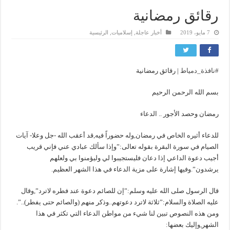
رقائق رمضانية
7 مايو، 2019
أخبار عاجلة
,
إسلاميات
,
الرئيسية
#
نافذة_دمياط
| رقائق رمضانية
بسم الله الرحمن الرحيم
رمضان وحصد الأجور .. الدعاء
للدعاء أثيره الخاص في رمضان,وله حضوراً فيه,قد أعقب الله -جل وعلا- آيات
الصيام في سورة البقرة بقوله تعالى:”وإذا سألك عبادي عني فإني قريب
أجيب دعوة الداعي إذا دعان فليستجيبوا لي وليؤمنوا بي ولعلهم
يرشدون”.وفيها إشارة على مزية الدعاء في هذا الشهر العظيم.
قال الرسول صلى الله عليه وسلم:”إن للصائم دعوة عند فطره لاترد”,وقال
عليه الصلاة والسلام:”ثلاثة لاترد دعوتهم..وذكر منهم (والصائم حتى يفطر)..”.
ومن هذه النصوص تبين لنا شيء من مواطن الدعاء التي تكثر في هذا
الشهر,وإليك بعضها: