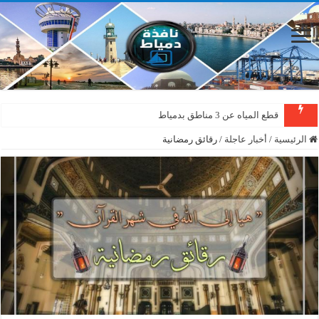
قطع المياه عن 3 مناطق بدمياط
الرئيسية
/
أخبار عاجلة
/
رقائق رمضانية