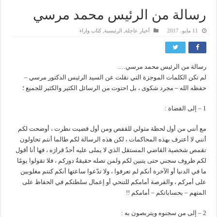
رسالة من الرئيس محمد مرسي
11 مايو، 2017
أخبار عاجلة
,
الرئيسية
,
كتاب واراء
رسالة من الرئيس محمد مرسي….
لم تكن الكلمات الموجزة التي نقلت عن السيد الرئيس الدكتور مرسي –
حفظه الله – مجرد شكوى ، بل احتوت من الرسائل الكثير والكثير للجميع ؛
1 – إلى القضاة :
مع أنني من أول لحظة مثولي للقفص ومن أول قضيت نظرت ، أوضحت لكم
أنني لا أعترف بهذه المحاكمات ، لكن هذه الرسالة لكم طالما أنتم تحاولون
تقمص شخصية القاضي المستقل الذي لا يملى عليه أحدٌ قرارَه ، فها أنا أقول
لكم ظروف سجني حتى يتبين لكم ولمن تصله حقيقةُ دوركم ، فلا تقولوا يومًا
ما في الدنيا أو الآخرة أنكم لم تعرفوا ، ولا تدّعوا ساعتها أنكم كنتم مغلوبين
على أمركم ، والفرصة أمامكم للتنحي أو إعمال سلطتكم في الحفاظ على
المتهم – بحساباتكم – أمامكم !!
2 – إلى من سجنوه ويتربصون به :