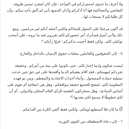
ولا أعرف ما جدوى استمراركم في التواجد ، فإن كان لمجرد تيسير ظروف
التقاضي والمحاكمة فها أنا أذكركم وأذكر الجميع بأني لم ألتق بأحد منكم ، وأن
كل طلباتكم لا يستجاب لها ،
قد أكون مرغمًا على المثول للمحاكم ولكني أعتقد أنكم غير مرغمين ، ومع
ذلك ولأني أسيرٌ فسأترك أمر حضوركم لكم تقررون فيه ما ترونه ، فلن أسحب
توكيلي لكم ، ولكن فقط أحببت تذكيركم ؛ فرَوْا رأيكم !!
6 – إلى الحقوقيين والعاملين بملفات حقوق الإنسان بالداخل والخارج :
ليست شكوى وإنما إخبار لكم ، حتى تكونوا على بينة من أمركم ، وحقيقة
تجردكم لمهمتكم ، فقد أقام بعضكم الدنيا وأقعدها على غير حق حين حدثت
تمثيلية حمادة المسحول ، وأثناء أحداث الاتحادية والمقطم ، ومن ثم فهذه
المعلومة لكم ، ليتضح للجميع حقيقة مواقفكم ، وهل هي انتقائية أم تقوم على
أساس المبادئ ، وهل ستحركون القضية للرأي العام المحلي والدولي ، أم أن
لكم خطوطًا لا يسمح لكم بتعديها ؟!
أيًّا ما كان فلا أستطيع لومَكم ، ولكني فقط ألقي الكرةَ بين أقدامكم ..
7 – إلى دعاة الاصطفاف من القوى الثورية :