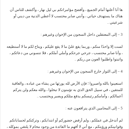
ها أنا أعلنها أمام الجميع ، وأفضح مؤامراتكم بي ليل نهار ، وأكشف للناس أن
هناك ما يستهدف حياتي ، وأنني صابر محتسب لا أعطي الدنية من ديني أو
شرعيتي ..
3 – إلى المعتقلين داخل السجون من الإخوان وغيرهم :
لست إلا واحدًا منكم ، وربما يقع عليّ ما لا يقع عليكم ، ويتاح لكم ما لا أستطيعه
، وأنا صابر محتسب ، جرحي جرحكم وأملي أملكم ، فلا تنسوني من دعائكم ،
واثبتوا واطلبوا العون من ربكم ..
4 – إلى الثوار خارج السجون من الإخوان وغيرهم :
استعينوا بالله واصبروا ؛ فإن الأرض لله يورثها من يشاء من عباده ، والعاقبة
للمتقين ، في سبيل الحق الذي به تؤمنون لا تبخلوا ، والله معكم ولن يتركم
أعمالكم ، وأمامكم رئيسكم يدفع مثلكم ويصبر ويحتسب ..
5 – إلى المحامين الذي يترافعون عنه :
لم أتدخل في عملكم ، ولم أرفض حضوركم أو انتدابكم ، وتركتكم لحساباتكم
وقوانينكم ورؤيتكم ، مع أني لا أفهم ما الفائدة من وجود محام لا يلتقي بموكله ،