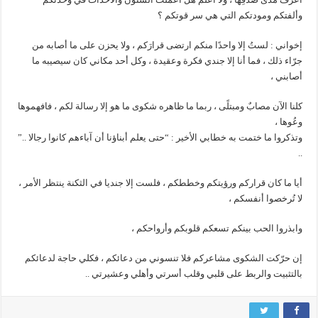
وألفتكم ومودتكم التي هي سر قوتكم ؟
إخواني : لستُ إلا واحدًا منكم ارتضى قرارَكم ، ولا يحزن على ما أصابه من
جرّاء ذلك ، فما أنا إلا جندي فكرة وعقيدة ، وكل أحد مكاني كان سيصيبه ما
أصابني ،
كلنا الآن مصابٌ ومبتلًى ، ربما ما ظاهره شكوى ما هو إلا رسالة لكم ، فافهموها
وعُوها ،
وتذكروا ما ختمت به خطابي الأخير : “حتى يعلم أبناؤنا أن آباءهم كانوا رجالا ..”
..
أيا ما كان قراركم ورؤيتكم وخططكم ، فلست إلا جنديا في الثكنة ينتظر الأمر ،
لا تُرخصوا أنفسكم ،
وابذروا الحب بينكم تسعكم قلوبكم وأرواحكم ،
إن حرّكت الشكوى مشاعركم فلا تنسوني من دعائكم ، فكلي حاجة لدعائكم
بالتثبيت والربط على قلبي وقلب أسرتي وأهلي وعشيرتي ..