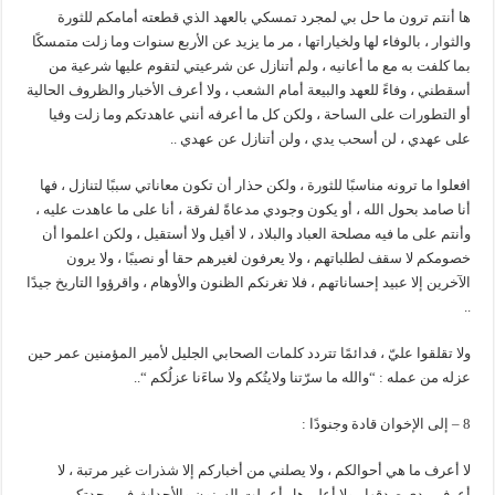
ها أنتم ترون ما حل بي لمجرد تمسكي بالعهد الذي قطعته أمامكم للثورة
والثوار ، بالوفاء لها ولخياراتها ، مر ما يزيد عن الأربع سنوات وما زلت متمسكًا
بما كلفت به مع ما أعانيه ، ولم أتنازل عن شرعيتي لتقوم عليها شرعية من
أسقطني ، وفاءً للعهد والبيعة أمام الشعب ، ولا أعرف الأخبار والظروف الحالية
أو التطورات على الساحة ، ولكن كل ما أعرفه أنني عاهدتكم وما زلت وفيا
على عهدي ، لن أسحب يدي ، ولن أتنازل عن عهدي ..
افعلوا ما ترونه مناسبًا للثورة ، ولكن حذار أن تكون معاناتي سببًا لتنازل ، فها
أنا صامد بحول الله ، أو يكون وجودي مدعاةً لفرقة ، أنا على ما عاهدت عليه ،
وأنتم على ما فيه مصلحة العباد والبلاد ، لا أقيل ولا أستقيل ، ولكن اعلموا أن
خصومكم لا سقف لطلباتهم ، ولا يعرفون لغيرهم حقا أو نصيبًا ، ولا يرون
الآخرين إلا عبيد إحساناتهم ، فلا تغرنكم الظنون والأوهام ، واقرؤوا التاريخ جيدًا
..
ولا تقلقوا عليّ ، فدائمًا تتردد كلمات الصحابي الجليل لأمير المؤمنين عمر حين
عزله من عمله : “والله ما سرّتنا ولايتُكم ولا ساءَنا عزلُكم “..
8 – إلى الإخوان قادة وجنودًا :
لا أعرف ما هي أحوالكم ، ولا يصلني من أخباركم إلا شذرات غير مرتبة ، لا
أعرف مدى صدقِها ، ولا أعلم هل أعملت السنون والأحداث في وحدتكم