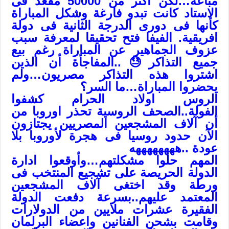
مباعة…لكن اكثر من 50000 مقعد فى
الاستاد كانت تبدو فارغة وشكل المباراة
كأنها فى دورى الدرجة الثانية فى دولة
افريقية. الفيفا فتح تحقيقا لمعرفة سبب
عزوف الجماهير عن المباراة رغم بيع
جميع التذاكر
😓
..المفاجأة أن الذين
اشتروا هذه التذاكر مصريون…ولم
يحضروا المباراة…ما السر؟
الروس اولاد الحرام كشفوا
الفولة..الصحف الروسية تحذر اوروبا من
أن آلاف المشجعين المصريين يجتازون
الآن حدود روسيا فى هجرة لأوروبا بلا
عودة ..ههههههههه
المهم حلوا مشكلتهم
…وأوقعوا ادارة
الدولة الحريصة على تشجيع المنتخب فى
ورطة وقد اختغى آلاف المشجعين
المعتمد عليهم..بسرعة دفعت الدولة
الفقيرة عشرات ملايين من الدولارات
وقامت بشحن الفنانين واعضاء البرلمان