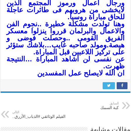
ورجال اعمال ورموز المجتمع الذين
لايخشى من هروبهم فى طائرات عاجلة
للحاق مباراة روسيا.
وهنا تولدت مشكلة خطيرة ..نجوم الفن
والاعمال والبرلمان قرروا ينزلوا معسكر
الفريق القومى ..وحصلت فوضى و
هيصة.ومولد صاحبه غايب…بلاشك ستؤثر
على تركيز اللاعبين قبل المباراة.
عن نفسى لن اشاهد المباراة …النتيجة
ظهرت.
ان الله لايصلح عمل المفسدين
السابق
كبة السمك
التالي
الفيلم الوثائقي #الذباب_الأزرق..
مقالات مشابهة