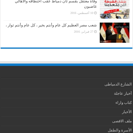
وفاة معتقل بقسم ثان دمياط عقب اختطافه والأهالي
غاضبون
10 أغسطس، 2016
شعب مصر العظيم كل عام وأنتم بخير ، كل عام وأنتم ثوار ،
27 فبراير، 2016
الشارع الدمياطى
أخبار عاجلة
كتاب واراء
الأخبار
ملف الاقصى
الأسرة والطفل