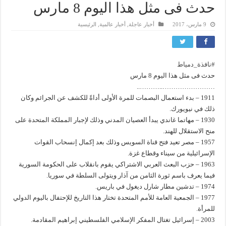
حدث فى مثل هذا اليوم 8 مارس
9 مارس، 2017
أخبار عاجلة
,
أخبار عالمية
,
الرئيسية
#نافذة_دمياط
حدث فى مثل هذا اليوم 8 مارس
………..
……………………..
1911 – بدء استعمال البصمات للمرة الأولى أداةً للكشف عن الجرائم وكان
ذلك في نيويورك.
1930 – مهاتما غاندي يبدأ العصيان المدني وذلك لإجبار المملكة المتحدة على
منح الاستقلال للهند.
1957 – مصر تعيد فتح قناة السويس وذلك بعد إكمال إنسحاب القوات
الإسرائيلية من سيناء وقطاع غزة.
1963 – حزب البعث العربي الاشتراكي يقوم بانقلاب على الحكومة السورية
فيما يعرف باسم ثورة الثامن من آذار ويتولى السلطة في سوريا.
1974 – تدشين مطار شارل ديغول في باريس.
1977 – الجمعية العامة للأمم المتحدة تختار هذا التاريخ للإحتفال باليوم الدولي
للمرأة.
2003 – إسرائيل تغتال المفكر الإسلامي الفلسطيني إبراهيم المقادمة.