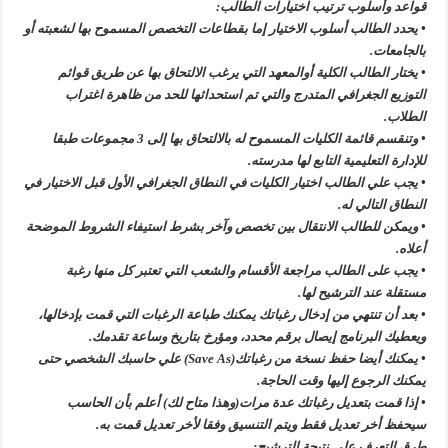
قواعد وأسلوب ترتيب اختيارات الطالب:
• يحدد الطالب أسلوب الاختيار إما بقطاعات التخصص المسموح بها لشعبته أو
بالجامعات.
• يختار الطالب الكلية أوالمعهد التي يرغب الالتحاق بها عن طريق قوائم
التوزيع الجغرافي المتدرج والتي تم استحداثها للحد من ظاهرة اغتراب
الطلاب.
• وتنقسم قائمة الكليات المسموح له بالالتحاق بها إلى 3 مجموعات طبقا
للإدارة التعليمية التابع لها مدرسته.
• يجب علي الطالب اختيار الكليات في النطاق الجغرافي الأول قبل الاختيار في
النطاق التالي له.
• ويمكن للطالب الانتقال بين تخصص وآخر بشرط استيفاء الشروط الموضحة
أعلاه.
• يجب على الطالب مراجعة الأقسام والشعب التي تعتبر كل منها رغبة
مستقلة عند الترشيح لها.
• بعد أن تنتهي من إدخال رغباتك يمكنك طباعة الرغبات التي قمت بإدخالها،
ويعطيك البرنامج إيصال برقم محدد، ومؤرخ بتاريخ وساعة تقدمك.
• يمكنك أيضا حفظ نسخة من رغباتك(Save As) علي حاسبك الشخصي حتى
يمكنك الرجوع إليها وقت الحاجة.
• إذا قمت بتعديل رغباتك عدة مرات(وهذا متاح لك) أعلم بأن الحاسب
سيحفظ أخر تعديل فقط ويتم التنسيق وفقا لأخر تعديل قمت به.
طرق التعرف علي نتيجة الترشيح: