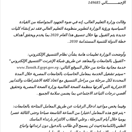
الإجمـــــــــالي 149685
وقالت وزارة التعليم العالى، إنه في ضوء الجهود المتواصلة من القيادة
السياسية ورؤية الوزارة لتطوير منظومة التعليم العالي فقد تم إنشاء كليات
جديدة يتم القبول بها خلال تنسيق هذا العام 2020 بما يخدم ويحقق أهداف
خطة الدولة للتنمية المستدامة 2030 .
وأوضحت الوزارة تعليمات هامة بشأن نظام التنسيق الإلكتروني:
• القبول بالجامعات والمعاهد عن طريق شبكة الإنترنت”التنسيق الإلكتروني”
خدمة مجانية متاحة من خلال الموقع التالي:
www.Tansik.Egypt.gov.eg
• سيتم تشغيل الخدمة بمعامل الحاسبات بالجامعات المصرية خلال المدة
المحددة لكل مرحلة من مراحل التنسيق مع اتخاذ كافة الاشتراطات والتدابير
الاحترازية التي أقرتها منظمة الصحة العالمية وزارة الصحة المصرية وتحقيق
أقصي درجات التباعد الاجتماعي بما يضمن سلامة الجميع .
وفيما يخص مواعيد ادخال الرغبات عن طريق المعامل المتاحة بالجامعات:
• يتم فتح هذه المعامل اعتبارا من الساعة التاسعة صباحا وحتى الثالثة عصرا
يوميا خلال أيام المرحلة ، وعلي الطلاب الالتزام بارتداء الماسك
الطبي(الكمامة)حيث لن يسمح لأي طالب بالدخول دون ارتدائها واتباع