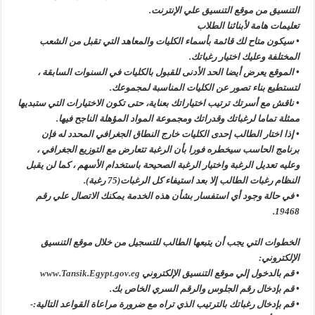
التنسيق من موقع التنسيق علي الإنترنت.
تعليمات هامة لأبنائنا الطلاب
• سيكون متاح لك قائمة بأسماء الكليات والمعاهد التي تقبل من الشعب
المختلفة وعليك اختيار رغباتك.
• الموقع يعرض أيضا الحد الأدنى للقبول بالكليات في السنوات السابقة ،
لتستطيع بناء تصور عن الكليات المناسبة لمجموعك.
• ناقش مع أسرتك ترتيب اختياراتك بعناية، حتى تكون الاختيارات التي ستبديها
ممثلة تماما لرغباتك وقدراتك ومجموعة المواد المؤهلة الناجح فيها.
• إذا اختار الطالب إحدى الكليات خارج النطاق الجغرافي المحدد له فإن
برنامج الحاسب سيخطره فورا بأن الرغبة تتعارض مع التوزيع الجغرافي ،
وعليه تعديل الرغبة واختيار الرغبة الصحيحة باستخدام الأسهم ، كما لن يقبل
النظام رغبات الطالب إلا بعد استيفاء كل الرغبات(75 رغبة).
• في حالة وجود أي استفسار بشأن هذه الخدمة يمكنك الاتصال علي رقم
19468.
الخطوات التي يجب أن يتبعها الطالب للتسجيل من خلال موقع التنسيق
الإلكتروني:
• قم بالدخول إلي موقع التنسيق الإلكتروني
www.Tansik.Egypt.gov.eg
• قم بإدخال رقم الجلوس والرقم السري الخاص بك.
• قم بإدخال رغباتك بالترتيب الذي تراه مع ضرورة مراعاة القواعد التالية:-