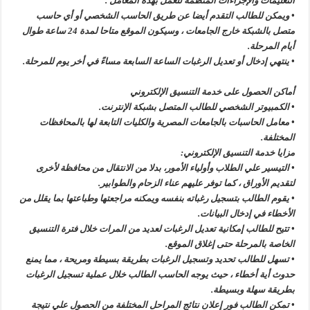
التعليمات والإجراءات المنظمة للعمل بهذه المعامل .
• ويمكن للطالب التقدم أيضا عن طريق الحاسب الشخصي أو أي حاسب
متصل بالشبكة خارج الجامعات ، وسيكون الموقع متاحا لمدة 24 ساعة طوال
أيام المرحلة.
• ينتهي إدخال أو تعديل الرغبات الساعة السابعة مساءً في أخر يوم للمرحلة.
أماكن الحصول على خدمة التنسيق الإلكتروني
• الكمبيوتر الشخصي للطالب المتصل بشبكة الإنترنت.
• معامل الحاسبات بالجامعات المصرية والكليات التابعة لها بالمحافظات
المختلفة.
مزايا خدمة التنسيق الإلكتروني:
• التيسير علي الطلاب وأولياء الأمور، بدلا من الانتقال من محافظة لأخرى
لتقديم الأوراق ، كما توفر عليهم عناء الزحام والطوابير.
• يقوم الطالب بتسجيل رغباته بنفسه ويمكنه مراجعتها وطباعتها بما يقلل من
الأخطاء في إدخال البيانات.
• تتيح للطالب إمكانية تعديل الرغبات لعديد من المرات خلال فترة التنسيق
الخاصة بالمرحلة حتى إغلاق الموقع.
• تسهل للطالب تحديد وتسجيل الرغبات بطريقة بسيطة ومريحة ، مما يمنع
حدوث أية أخطاء ، حيث يوجه الحاسب الطالب خلال عملية تسجيل الرغبات
بطريقة سهلة وبسيطة.
• تمكن الطالب فور إعلان نتائج المراحل المختلفة من الحصول علي نتيجة