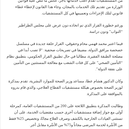
من المستشفيات تقدم أغلب خدماتها بأجر، عكس ما تنص عليه قوانين
الوزارة من تقديم تلك الخدمات بالمجان، وجاء هذا القانون لإعطاء غطاء
قانوني لتلك الإجراءات وتعميمها في كل المستشفيات.
ورغم خطورة القرار الذي تم اتخاذه دون عرض على مجلس الطراطير
“النواب” ودون دراسة.
فيما اعتبر محمد فهمي محام وحقوقي، القرار حلقة جديدة في مسلسل
خصخصة مرافق الدولة، مضيفا في تصريحات صحفية: “لا تصب أبدا في
مصلحة الطبقة الفقيرة، مطالبا في حال تطبيق القرار الحكومي، بتطبيق نظام
“التأمين الصحي” على كل فئات الشعب مع معالجة المستثنين من التأمين
على نفقة الدولة”.
وكان الدكتور هشام عطا، مساعد وزير الصحة للموارد البشرية، تقدم بمذكرة
لوزير الصحة بخصوص هيكلة مستشفيات القطاع العلاجي، والذي قام بدروه
بالموافقة على المذكرة.
وطالبت المذكرة بتطبيق اللائحة على 200 من المستشفيات العامة، كمرحلة
أولى مع جواز إضافة مستشفيات أخرى حسب مقتضيات الخدمة، على أن
تستثنى العيادات الخارجية بالكشف وصرف العلاج مجانًا، وتخصيص 25% فقط
من الأسَّرة لخدمة المرضى مجاناً و75% من الأسَّرة مقابل أجر.