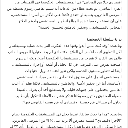
اقتصادي بدلا من المجاني” في المستشفيات الحكومية في الثمنينات من
القرن الماضي، تم تحت غطاء من الدعاية أنه سيتم تقاضي رسوم بسيطة من
المرضى القادرين، بنسبة لن تتعدى 40% على الأكثر من أسرة المستشفى،
على أن تستخدم حصيلة هذه المبالغ لتطوير المستشفى ولدعم العلاج
المجاني بالمستشفى، وتحفيز العاملين لتحسين الخدمة”.
بداية سلسلة الخصخصة
وتابعت: “وقد كنت ممن أيدوا وقتها هذه الفكرة، التي بدت عملية وبسيطة، و
لكن التطبيق أثبت للأسف أن العلاج الاقتصادي لم يعد اختياريا للمريض القادر،
فالمريض القادر لا يقترب من مستشفياتنا الحكومية أصلا، ولكن الرسوم
أصبحت تفرض على المرضى في كل تحليل أو أشعة أو إجراء بالمستشفى،
أيضا لم تتطور مستوى الخدمة، ولكن تغير اعتماد تمويل احتياجات
المستشفى لتحمل على صندوق الاقتصادي بدلا من ميزانية المستشفى
الأساسية، أما عن تحفيز الأطباء والعاملين بالمستشفى فكلنا نعلم أن أغلب
العاملين يتحصلون على جنيهات قليلة، ولا يستطيع أحد أن يعرف بالضبط
حصيلة الصندوق ولا توزيعه، وكلنا نتذكر عشرات الأمثلة للتنكيل بأي طبيب
يحاول أن يتساءل عن حصيلة الاقتصادي أو عن نصيبه القانوني فيها”.
وتابعت: “هذا ما حدث سابقا، عندما دخل في المستشفيات الحكومية نظام
“الأجر الاقتصادي” لنسبة مفترض ألا تزيد على 40% من المرضى القادرين..
فماذا سيكون الوضع عندما تتحول كل المستشفيات العامة للعمل بأجر؟؟ لم