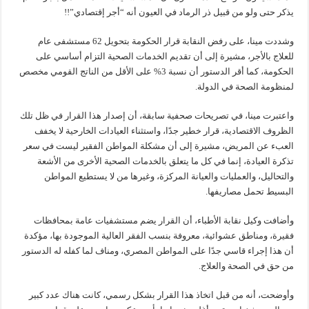
يذكر حتى ولو من قبيل ذر الرماد في العيون أنه “أجر إقتصادي”!!
وشددت مينا، على رفض النقابة قرار الحكومة بتحويل 62 مستشفى عام
للعلاج بالأجر، مشيرة إلى أن تقديم الخدمات الصحية التزام أساسي على
الحكومة، كما أقر الدستور أن نسبة 3% على الأقل من الناتج القومي مخصص
لمنظومة الصحة في الدولة.
واعتبرت مينا، في تصريحات صحفية سابقة، أن إصدار هذا القرار في ظل تلك
الظروف الاقتصادية، قرار خطير جدًا، واستثناء العيادات الخارحية لا يخفف
العبء عن المريض، مشيرة إلى أن مشكلة المواطن الفقير ليست في سعر
تذكرة العيادة، إنما في كل ما يتعلق بالخدمات الصحية الأخرى من الأشعة
والتحاليل، والعمليات والعيانة المركزة، وغيرها من لا يستطيع المواطن
البسيط تحمل مصاريفها.
وأضافت وكيل نقابة الأطباء، أن القرار يضم مستشفيات عامة بمحافظات
فقيرة، ومناطق عشوائية، معروفة بنسب الفقر العالية الموجودة بها، مؤكدة
أن هذا إجراء قاسي جدًا على المواطن المصري، ومناف لما كفله له الدستور
من حق في الصحة والعلاج.
وأوضحت، أنه من قبل اتخاذ هذا القرار بشكل رسمي، كانت هناك عدد كبير