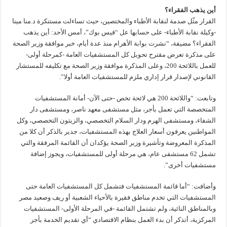
أين يذهب الفقراء؟
القرار مثّل صدمة لنقابة الأطباء والمختصين، حيث تساءلت مستنكرة د.منا مينا
-وكيلة نقابة الأطباء- على حسابها عل “فيس بوك”، أمس الأحد: أين يذهب
الفقراء؟ مضيفة، “نشرت بوابة الأهرام منذ عدة أيام، خبر موافقة وزير الصحة
على مذكرة تعرض مقترح تحويل كل المستشفيات العامة -كمرحلة أولى-
للعمل باللائحة 200، وعلى المذكرة موافقة وزير الصحة مع تكليفه للمستشار
القانوني لإصدار قرار إداري ملزم للمستشفيات العامة أولا”.
وتابعت: “واللائحة 200 هي لائحة تخص -حتى الآن- أمانة المستشفيات
المتخصصة التي تعمل بأجر، مثل مستشفى معهد ناصر، ومستشفى دار
الشفاء، ومستشفى الهرم ودار السلام التخصصي، والزيتون التخصصي، وكل
المواطنين يعرفون أسعار العلاج بهذه المستشفيات، جدير بالذكر أن كلا من
المذكرة المعروضة وتأشيرة وزير الصحة يؤكدان أن القائمة المرفقة والتي
تشمل 62 مستشفى عام، هي مرحلة أولى للمستشفيات، ويجوز إضافة
مستشفيات أخرى”.
وأضافت: “أما قائمة المستشفيات فتشمل كل المستشفيات العامة حتى
المستشفيات التي تخدم مناطق فقيرة بالأحياء الشعبية أو ريف وصعيد مصر
وبالمناطق النائية، ولم تشتمل القائمة -في المرحلة الأولى- المستشفيات
المركزية، أتذكر أن بدء العمل بنظام الاقتصادي “أي تقديم الخدمة بأجر