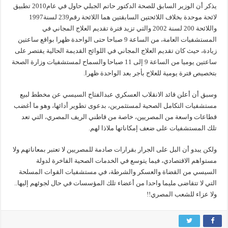
يذكر أن الوزير السابق للصحة الدكتور حاتم الجبلي حاول في عام2010 تطبيق
لائحة موحدة بخلاف اللائحتين السابقتين هما اللائحة رقم239 لسنة1997
واللائحة 200 لسنة 2002 والتي تزيد فترة تقديم العلاج المجاني في
المستشفيات العامة، من الساعة 9 صباحا حتى الواحدة ظهرا بواقع ساعتين
زيادة، حيث كان تقديم العلاج المجاني في اللوائح القديمة الحالية يقتصر على
ساعتين يوميا من الساعة 9 إلى 11 صباحا والسماح لمستشفيات وزارة الصحة
بتخصيص فترة يومية للعلاج بأجر بعد الواحدة ظهرا.
وسبق أن أعلن قائد الانقلاب العسكري عبدالفتاح السيسي عن مخطط لبيع
مستشفيات التكامل الصحية لمستثمرين، بدعوى تطوير أدائها، وهو ما أغضب
قطاعات واسعة من المصريين، خاصة من قاطني الريف المصري، التي تعد
تلك المستشفيات على ضعف إمكاناتها ملاذا لهم.
ولكن يبدو أن البل على الجرار بقرارات صادمة للمصريين لا تعتبر بمعاناتهم ولا
مستواهم الاقتصادي، فيما يتوسع في الخدمات الصحية الفاخرة لدولة
السيسي من القضاة والعسكر والشرطة، في مستشفيات القوات المسلحة
التي لا تتقاضى مليما واحدا من أعضاء تلك المؤسسات في حال لجوئهم إليها..
ولا عزاء للشعب المصري!!