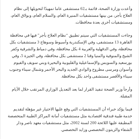
وأعدت وزارة الصحة، قائمة بـ62 مستشفى عاما تمهيدًا لتحويلها إلى نظام
العلاج بأجر، من بينها مستشفيات المنيرة العام، والسلام العام، وبولاق العام،
ومستشفيات أخرى بعدة محافظات.
وجاءت المستشفيات التي سيتم تطبيق “نظام العلاج بأجر” فيها في محافظة
القاهرة 13 مستشفى، وفي الإسكندرية وأسيوط وسوهاج 3 مستشفيات بكل
محافظة، وفي الدقهلية والغربية 4 بكل محافظة، وفي دمياط والشرقية وكفر
الشيخ والمنوفية والمنيا وقنا 2 مستشفى بكل محافظة، وفي الجيزة 5، وفي
بورسعيد والسويس والإسماعيلية والقليوبية والبحيرة وبني سويف والفيوم
وأسوان ومرسى مطروح والوادي الجديد والبحر الأحمر وشمال سيناء وجنوب
سيناء والأقصر مستشفى واحد بكل محافظة.
وأرجأ وزير الصحة تنفيذ القرار لما بعد التعديل الوزاري المرتقب خلال الأيام
المقبلة.
فيما يؤكد خبراء أن المستشفيات التي وقع عليها الاختيار غير مؤهلة لتقديم
خدمة طبية فندقية اقتصادية مثل مستشفيات أمانة المراكز الطبية المتخصصة
المطبقة عليها اللائحة 200 لسنة 2002، مثل مستشفيات معهد ناصر ودار
الشفاء والزيتون التخصصي وزايد التخصصي.