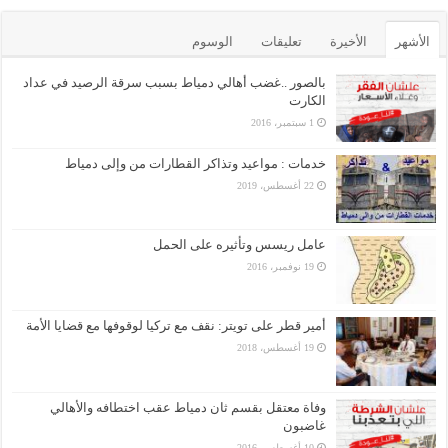
الأشهر
الأخيرة
تعليقات
الوسوم
بالصور ..غضب أهالي دمياط بسبب سرقة الرصيد في عداد
الكارت
1 سبتمبر، 2016
خدمات : مواعيد وتذاكر القطارات من وإلى دمياط
22 أغسطس، 2019
عامل ريسس وتأثيره على الحمل
19 نوفمبر، 2016
أمير قطر على تويتر: نقف مع تركيا لوقوفها مع قضايا الأمة
19 أغسطس، 2018
وفاة معتقل بقسم ثان دمياط عقب اختطافه والأهالي
غاضبون
10 أغسطس، 2016