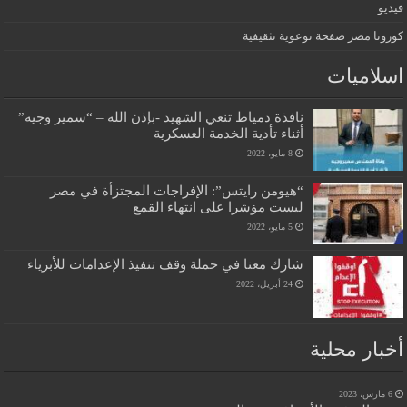
فيديو
كورونا مصر صفحة توعوية تثقيفية
اسلاميات
نافذة دمياط تنعي الشهيد -بإذن الله – “سمير وجيه”
أثناء تأدية الخدمة العسكرية
8 مايو، 2022
“هيومن رايتس”: الإفراجات المجتزأة في مصر
ليست مؤشرا على انتهاء القمع
5 مايو، 2022
شارك معنا في حملة وقف تنفيذ الإعدامات للأبرياء
24 أبريل، 2022
أخبار محلية
6 مارس، 2023