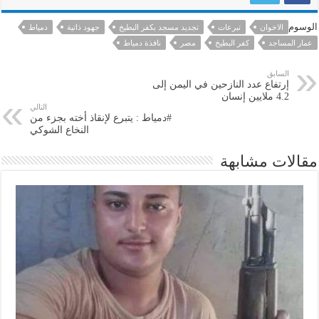
الوسوم
الاخوان
تبرعات
تجديد مسجد بكفر البطيخ
جهود ذاتية
دمياط
عمار المساجد
كفر البطيخ
مصر
نافذة دمياط
السابق
إرتفاع عدد النازحين في اليمن إلى
4.2 ملايين إنسان
التالي
#دمياط : يتبرع لإنقاذ أخته بجزء من
النخاع الشوكي
مقالات مشابهة