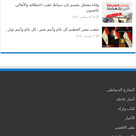
وفاة معتقل بقسم ثان دمياط عقب اختطافه والأهالي
غاضبون
10 أغسطس، 2016
شعب مصر العظيم كل عام وأنتم بخير ، كل عام وأنتم ثوار ،
27 فبراير، 2016
الشارع الدمياطى
أخبار عاجلة
كتاب واراء
الأخبار
ملف الاقصى