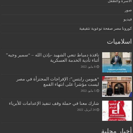
الأسرة والطفل
صور
فيديو
كورونا مصر صفحة توعوية تثقيفية
اسلاميات
نافذة دمياط تنعي الشهيد -بإذن الله – “سمير وجيه”
أثناء تأدية الخدمة العسكرية
8 مايو، 2022
“هيومن رايتس”: الإفراجات المجتزأة في مصر
ليست مؤشرا على انتهاء القمع
5 مايو، 2022
شارك معنا في حملة وقف تنفيذ الإعدامات للأبرياء
24 أبريل، 2022
أخبار محلية