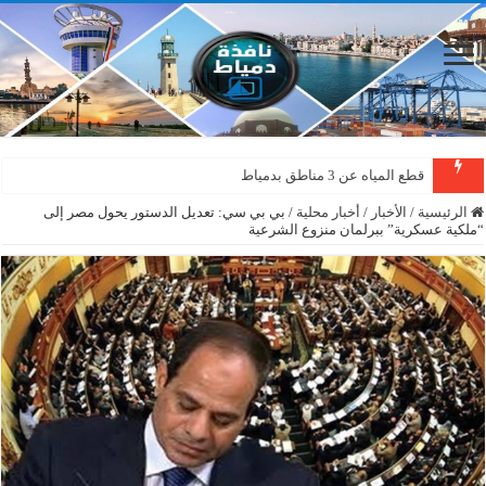
قطع المياه عن 3 مناطق بدمياط
الرئيسية
/
الأخبار
/
أخبار محلية
/
بي بي سي: تعديل الدستور يحول مصر إلى
“ملكية عسكرية” ببرلمان منزوع الشرعية