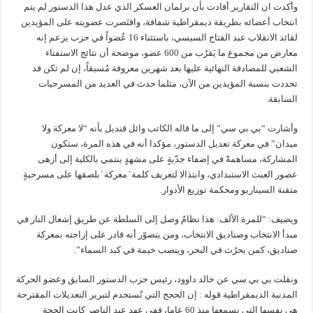
وأكدت ان التقارير أفادت بأن برلمان العسكر الذي عدل هذا الدستور لم يتم
انتخاب أعضائه بطريقة ديمقراطية شفافة، واقتَصرت عضويته على المؤيدين
لقائد الانقلاب عبد الفتاح السيسي، باستثناء 16 عُضواً في حزب يزعم إنه
معارض من مجموع ما يَقرُب من 600 عضو، موضحة أن نتائج الاستفتاء
الشعبي للمصادقة النهائية عليها بعد شهرين معروفة مُسبقاً، إن لم تكن قد
تحددت بنسبة المؤيدين من الآن، مثلما حدث في العديد من المسرحيات
السابقة.
وأشارت “بي بي سي” إلى ما قاله الكاتب وائل قنديل بأنه “لا معركة ولا
ميدان” في معركة تعديل الدستور، مؤكدا أنه في هذه المرة، ستكون
المشاركة، مساهمةً في إضفاء جدّيةٍ على مشهدٍ ينتمي بالكلية إلى أزهى
عصور العبث الاستبدادي، وابتذالا لتعريف كلمة ̕ معركة ̔ بلصقها على مسرحيةٍ
متقنة السيناريو ومحكمة توزيع الأدوار.
ويضيف: “للمرة الألف: هذا نظامٌ وصل إلى السلطة عن طريق إشعال النار في
مبدأ الانتخاب وصناديق الانتخاب، ومن يتصوّر أنه قادر على إزاحته بمعركة
صناديق، كمن يحرُث في البحر، وينصب خيمة في كبد السماء”.
ونقلت بي بي سي عن خالد داوود، رئيس حزب الدستور السابق وعضو الحركة
المدنية الديمقراطية قوله : إن الحجج التي تُستخدم لتبرير التعديلات المقترحة
هي نفسها التي نسمعها منذ 60 عاما، ففي عهد عبد الناصر كانت الحجة