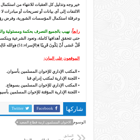
خير وجه وتذليل كل العقبات للانتهاء من استكمال
الالتفات إلى أى بيانات أو تصريحات أو مبادرات لا ت
وعرقلة استكمال المؤسسات الشورية، وفرض رؤية 
رابعاً
:
نهيب بالجميع التصرف بحكمة ومسئولية و
حتى تتحقق أهدافها كاملة، وتعود الشرعية وينكسر ال
قُلْ عَسَى أَنْ يَكُونَ قَرِيبًا ﴾(الإسراء:51) ﴿والله غَالِبٌ عَلَى أَمْرِهِ وَلَكِنَّ أَكْثَرَ النَّاسِ لَا يَعْلَمُونَ﴾(يوسف:21).
الموقعون على البيان:
• المكتب الإداري للإخوان المسلمين بأسوان.
• اللجنة الإدارية لمكتب إدراي قنا
• المكتب الإداري للإخوان المسلمين بسوهاج.
• اللجنة الإدارية المؤقتة للإخوان المسلمين بأسي
Twitter
Facebook
شاركها
الوسوم
الاخوان المسلمون ازمة قطاع الصعيد
السابق