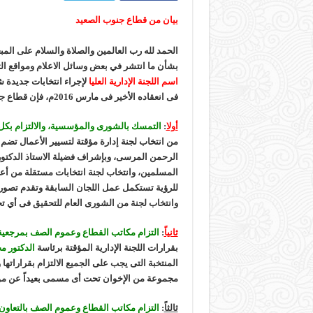
بيان من قطاع جنوب الصعيد
الحمد لله رب العالمين والصلاة والسلام على الم
بشأن ما انتشر في بعض وسائل الاع
لام ومواقع ا
اسم اللجنة الإدارية العليا
لإجراء انتخابات جديدة 
فى انعقاده الأخير فى مارس 2016م، فإن قطاع جنوب الصعيد يؤكد على ما يلي:
أولا
:
التمسك بالشورى والمؤسسية، والالتزام بك
من انتخاب لجنة إدارة مؤقتة لتسيير الأعمال تضم
الرحمن المرسى، وبإشراف فضيلة الاستاذ الدكتور
المسلمين، وانتخاب لجنة انتخابات مستقلة من أعض
للرؤية تستكمل عمل اللجان السابقة وتقدم تصورها
وانتخاب لجنة من الشورى العام للتحقيق فى أي تج
ثانياً
:
التزام مكاتب القطاع وعموم الصف بمرجعية 
بقرارات اللجنة الإدارية المؤقتة برئاسة
الدكتور م
المنتخبة التى يجب على الجميع الالتزام بقراراتها و
مجموعة من الإخوان تحت أى مسمى بعيداً عن مؤسسا
ثالثاً
:
التزام مكاتب القطاع وعموم الصف بالتعاون