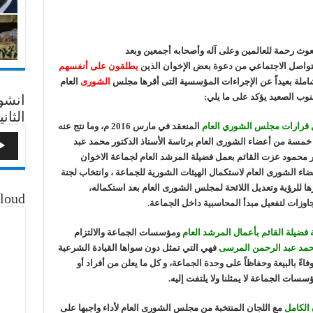
بعوث رحمة للعالمين وعلى آله وأصحابه أجمعين وبعد
لتواصل الاجتماعي من دعوة بعض الإخوان الذين
يطلقون على أنفسهم
شاملة بعيداً عن الإجراءات المؤسسية التى أقرها مجلس
الشورى
العام
انشو
الثاني
ل قرارات مجلس الشوري العام
المنعقد في مارس 2016 م، وما نتج عنه
 خمسة من أعضاء الشورى العام برئاسة الأستاذ الدكتور محمد عبد
 محمود عزت القائم بعمل فضيلة المرشد العام لجماعة الاخوان
اء الشورى العام لاستكمال الهيئات الشورية للجماعة ، وانتخاب لجنة
 للرؤية وتعديل اللائحة لمجلس الشورى العام بعد استكماله،
loud
اوزات لتفعيل مبدأ المحاسبية داخل الجماعة.
فضيلة القائم بأعمال المرشد العام
ومؤسسات الجماعة والالتزام
حمد عبد الرحمن المرسى
فهي التي تمثل دون سواها القيادة الشرعية
فاءً بالبيعة وحفاظاً على وحدة الجماعة، و كل ما يعلن من أفراد أو
ت الجماعة لا يمثلنا ولا يلتفت إليه.
 الكامل
مع اللجان المنتخبة من مجلس الشورى العام لأداء واجبها على