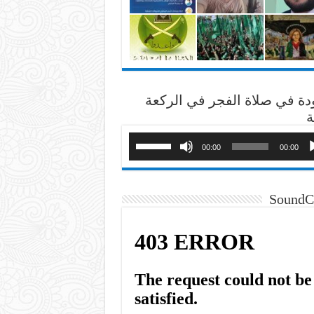
دة في صلاة الفجر في الركعة
ة
00:00
00:00
SoundC