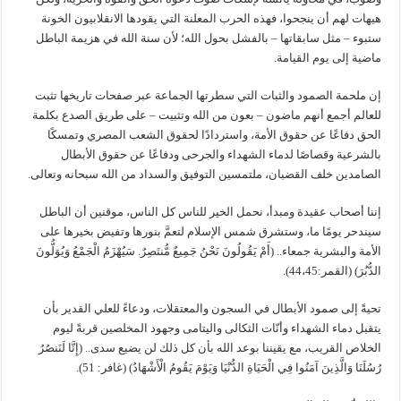
هيهات لهم أن ينجحوا، فهذه الحرب المعلنة التي يقودها الانقلابيون الخونة
ستبوء – مثل سابقاتها – بالفشل بحول الله؛ لأن سنة الله في هزيمة الباطل
ماضية إلى يوم القيامة.
إن ملحمة الصمود والثبات التي سطرتها الجماعة عبر صفحات تاريخها تثبت
للعالم أجمع أنهم ماضون – بعون من الله وتثبيت – على طريق الصدع بكلمة
الحق دفاعًا عن حقوق الأمة، واستردادًا لحقوق الشعب المصري وتمسكًا
بالشرعية وقصاصًا لدماء الشهداء والجرحى ودفاعًا عن حقوق الأبطال
الصامدين خلف القضبان، ملتمسين التوفيق والسداد من الله سبحانه وتعالى.
إننا أصحاب عقيدة ومبدأ، نحمل الخير للناس كل الناس، موقنين أن الباطل
سيندحر يومًا ما، وستشرق شمس الإسلام لتعمَّ بنورها وتفيض بخيرها على
الأمة والبشرية جمعاء.. (أَمْ يَقُولُونَ نَحْنُ جَمِيعٌ مُّنتَصِرٌ. سَيُهْزَمُ الْجَمْعُ وَيُوَلُّونَ
الدُّبُرَ) (القمر:44،45).
تحيةً إلى صمود الأبطال في السجون والمعتقلات، ودعاءً للعلي القدير بأن
يتقبل دماء الشهداء وأنّات الثكالى واليتامى وجهود المخلصين قربةً ليوم
الخلاص القريب، مع يقيننا بوعد الله بأن كل ذلك لن يضيع سدى.. (إِنَّا لَنَنصُرُ
رُسُلَنَا وَالَّذِينَ آمَنُوا فِي الْحَيَاةِ الدُّنْيَا وَيَوْمَ يَقُومُ الْأَشْهَادُ) (غافر: 51).