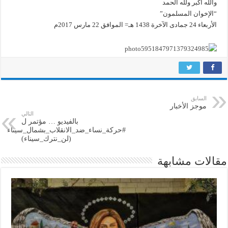
والله أكبر ولله الحمد
“الإخوان المسلمون”
الأربعاء 24 جمادى الآخرة 1438 هـ= الموافق 22 مارس 2017م
السابق
موجز الأخبار
التالي
بالفيديو … مؤتمر ل
#حركة_نساء_ضد_الانقلاب_بشمال_سيناء
(لن_نترك_سيناء)
مقالات مشابهة