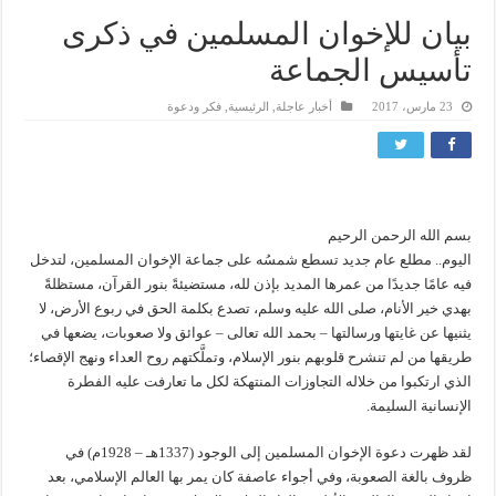
بيان للإخوان المسلمين في ذكرى
تأسيس الجماعة
23 مارس، 2017
أخبار عاجلة
,
الرئيسية
,
فكر ودعوة
بسم الله الرحمن الرحيم
اليوم.. مطلع عام جديد تسطع شمسُه على جماعة الإخوان المسلمين، لتدخل
فيه عامًا جديدًا من عمرها المديد بإذن لله، مستضيئةً بنور القرآن، مستظلةً
بهدي خير الأنام، صلى الله عليه وسلم، تصدع بكلمة الحق في ربوع الأرض، لا
يثنيها عن غايتها ورسالتها – بحمد الله تعالى – عوائق ولا صعوبات، يضعها في
طريقها من لم تنشرح قلوبهم بنور الإسلام، وتملَّكتهم روح العداء ونهج الإقصاء؛
الذي ارتكبوا من خلاله التجاوزات المنتهكة لكل ما تعارفت عليه الفطرة
الإنسانية السليمة.
لقد ظهرت دعوة الإخوان المسلمين إلى الوجود (1337هـ – 1928م) في
ظروف بالغة الصعوبة، وفي أجواء عاصفة كان يمر بها العالم الإسلامي، بعد