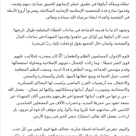
تملكه ويملكه أبناؤها في تطبيق عملي لإيمانهم العميق بمبادئ دينهم وقيمه،
وقدموا نماذج فذة للشخصية الإسلامية الإيجابية المتكاملة، وضربوا أروع الأمثلة
في التضحية والفداء ابتغاء مرضاة الله سبحانه وتعالى.
وتشهد الدنيا ما قدمته الجماعة في ساحات العطاء المختلفة طوال تاريخها؛
حيث كان أبناؤها من أوائل من جاهدوا وقدموا الشهداء في ساحات البذل
والتضحية، ولسان حال الجميع يقول (وعجلت إليك ربّ لترضى).
قاوم الإخوان المسلمون الظلم والطغيان؛ أيًّا كان مصدره، فتكالبت عليهم
قوى الشر جميعًا – وما زالت- لإفشال دعوتهم الإصلاحية ومحاولة استئصالها،
وقدم مؤسس الجماعة روحه الطاهرة فداءً لدينه، وسعت النظم المتعاقبة
لحجب عمل الجماعة ومنع عطائها لأمتها، بالحل والمصادرة والسجن
والاعتقال، منذ أربعينيات القرن الماضي، ونُصبت لها المحاكم العسكرية
والاستثنائية، وصودرت أموال أبنائها وممتلكاتهم، ولكنها لم تتمكن – بفضل الله
– من نزعها من قلوب أبنائها؛ فمضوا في طريقهم مقدمين آلاف الشهداء عبر
تسعة عقود من عمرها المديد، وعشرات الآلاف من المعتقلين الصامدين
الثابتين على مبادئهم، فما غيّروا وما بدّلوا، ولم تتوقف الدعوة أو تنزوي، بل
ازدادت بفضل الله تعالى انتشارًا، تنشر الخير في ربوع الأرض.
واليوم، تتعرض الجماعة لحملة ضارية، تتحالف فيها قوى البغي من كل حدب
وصوب، في محاولة يائسة لإسكات صوت دعوة الحق والقوة والحرية، ولكن