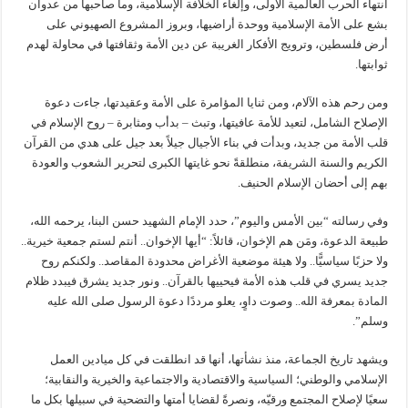
انتهاء الحرب العالمية الأولى، وإلغاء الخلافة الإسلامية، وما صاحبها من عدوان
بشع على الأمة الإسلامية ووحدة أراضيها، وبروز المشروع الصهيوني على
أرض فلسطين، وترويج الأفكار الغريبة عن دين الأمة وثقافتها في محاولة لهدم
ثوابتها.
ومن رحم هذه الآلام، ومن ثنايا المؤامرة على الأمة وعقيدتها، جاءت دعوة
الإصلاح الشامل، لتعيد للأمة عافيتها، وتبث – بدأب ومثابرة – روح الإسلام في
قلب الأمة من جديد، وبدأت في بناء الأجيال جيلاً بعد جيل على هدي من القرآن
الكريم والسنة الشريفة، منطلقةً نحو غايتها الكبرى لتحرير الشعوب والعودة
بهم إلى أحضان الإسلام الحنيف.
وفي رسالته “بين الأمس واليوم”، حدد الإمام الشهيد حسن البنا، يرحمه الله،
طبيعة الدعوة، ومَن هم الإخوان، قائلاً: “أيها الإخوان.. أنتم لستم جمعية خيرية..
ولا حزبًا سياسيًّا.. ولا هيئة موضعية الأغراض محدودة المقاصد.. ولكنكم روح
جديد يسري في قلب هذه الأمة فيحييها بالقرآن.. ونور جديد يشرق فيبدد ظلام
المادة بمعرفة الله.. وصوت داوٍ، يعلو مرددًا دعوة الرسول صلى الله عليه
وسلم”.
ويشهد تاريخ الجماعة، منذ نشأتها، أنها قد انطلقت في كل ميادين العمل
الإسلامي والوطني؛ السياسية والاقتصادية والاجتماعية والخيرية والنقابية؛
سعيًا لإصلاح المجتمع ورقيّه، ونصرةً لقضايا أمتها والتضحية في سبيلها بكل ما