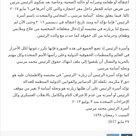
اعتقاله أو طعامه وشرابه أو حالته الصحية، وخاصة بعد شكوى الرئيس مرتين
من تعرض حياته للخطر داخل مقر احتجازه والتي كان آخرها في ٦ مايو ٢٠١٧.
ثالثا: فيما يتعلق بنجله “أسامة مرسي ــ المحامي والمتحدث باسم أسرة
الرئيس” فإننا نؤكد أنه ومنذ تاريخ اعتقاله في ديسمبر ٢٠١٦ وحتى الآن لم
يسمح لنا بزيارته في محبسه أو إدخال متعلقاته الشخصية من علاج وملابس
وطعام، وحرمانه من كل حقوقه كما حدث مع والده الرئيس.
وأسرة الرئيس إذ تضع الجميع في هذه الصورة فإنها تكرر دعوتها لكل الأحرار
في العالم والمنظمات الحقوقية الدولية وعلى رأسها الأمم المتحدة وكل مهتم
بالحرية والنضال أن يلتفتوا إلى ملف انتهاك حقوق الرئيس محمد مرسي
ونجله أسامة مرسي.
كما تؤكد أسرة الرئيس أن زيارة “الرئيس” في محبسه والاطمئنان عليه هو
حق لا مكرمة، تكفله كل الدساتير والقوانين الدولية المنظمة للعدالة.
تؤكد أسرة الرئيس على أن طلبها زيارته هو ونجله أسامة لا يغير من موقف
الرئيس أو أسرته من عدم الاعتراف التام والكامل بالانقلاب العسكري وكل
الإجراءات المتخذة منذ ٣ يوليو ٢٠١٣.
أسرة الرئيس محمد مرسي
السبت ١ رمضان ١٤٣٨
٢٧ مايو 2017