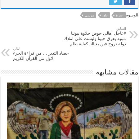
الوسوم
اسرة
بيان
مرسي
السابق
#عاجل أهالى حوض حلاوة بيوتنا
مبنية بعرق جبينا وليست على املاك
دولة نروح فين بعيالنا كفاية ظلم
التالي
حصاد التدبر … من قراءة الجزء
الاول من القرآن الكريم
مقالات مشابهة