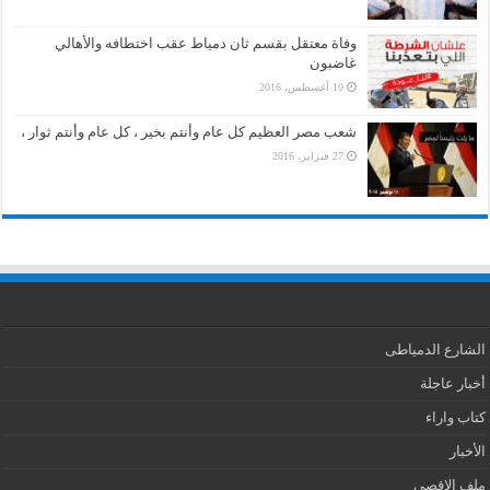
وفاة معتقل بقسم ثان دمياط عقب اختطافه والأهالي
غاضبون
10 أغسطس، 2016
شعب مصر العظيم كل عام وأنتم بخير ، كل عام وأنتم ثوار ،
27 فبراير، 2016
الشارع الدمياطى
أخبار عاجلة
كتاب واراء
الأخبار
ملف الاقصى