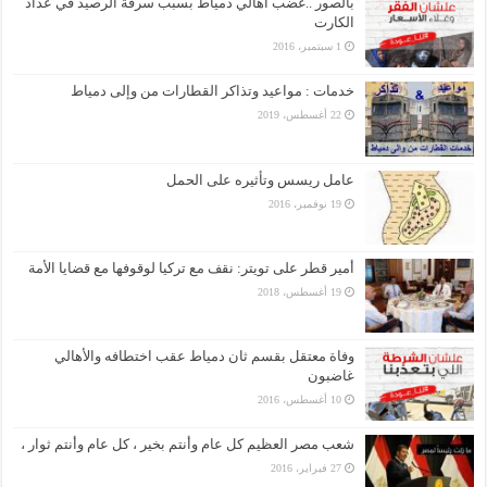
بالصور ..غضب أهالي دمياط بسبب سرقة الرصيد في عداد
الكارت
1 سبتمبر، 2016
خدمات : مواعيد وتذاكر القطارات من وإلى دمياط
22 أغسطس، 2019
عامل ريسس وتأثيره على الحمل
19 نوفمبر، 2016
أمير قطر على تويتر: نقف مع تركيا لوقوفها مع قضايا الأمة
19 أغسطس، 2018
وفاة معتقل بقسم ثان دمياط عقب اختطافه والأهالي
غاضبون
10 أغسطس، 2016
شعب مصر العظيم كل عام وأنتم بخير ، كل عام وأنتم ثوار ،
27 فبراير، 2016