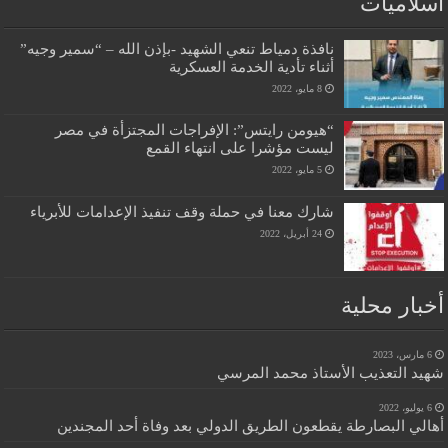
اسلاميات
نافذة دمياط تنعي الشهيد -بإذن الله – “سمير وجيه”
أثناء تأدية الخدمة العسكرية
8 مايو، 2022
“هيومن رايتس”: الإفراجات المجتزأة في مصر
ليست مؤشرا على انتهاء القمع
5 مايو، 2022
شارك معنا في حملة وقف تنفيذ الإعدامات للأبرياء
24 أبريل، 2022
أخبار محلية
6 مارس، 2023
شهيد التعذيب الأستاذ محمد المرسي
6 يوليو، 2022
أهالي البصارطة يقطعون الطريق الدولي بعد وفاة أحد المجندين