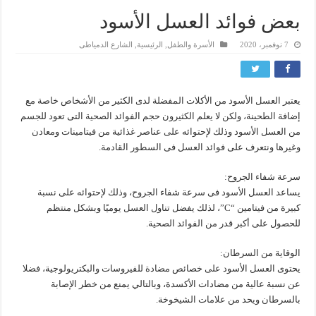
بعض فوائد العسل الأسود
7 نوفمبر، 2020
الأسرة والطفل
,
الرئيسية
,
الشارع الدمياطى
يعتبر العسل الأسود من الأكلات المفضلة لدى الكثير من الأشخاص خاصة مع
إضافة الطحينة، ولكن لا يعلم الكثيرون حجم الفوائد الصحية التى تعود للجسم
من العسل الأسود وذلك لإحتوائه على عناصر غذائية من فيتامينات ومعادن
وغيرها ونتعرف على فوائد العسل فى السطور القادمة.
سرعة شفاء الجروح:
يساعد العسل الأسود فى سرعة شفاء الجروح، وذلك لإحتوائه على نسبة
كبيرة من فيتامين “C”، لذلك يفضل تناول العسل يوميًا وبشكل منتظم
للحصول على أكبر قدر من الفوائد الصحية.
الوقاية من السرطان:
يحتوى العسل الأسود على خصائص مضادة للفيروسات والبكتريولوجية، فضلا
عن نسبة عالية من مضادات الأكسدة، وبالتالي يمنع من خطر الإصابة
بالسرطان ويحد من علامات الشيخوخة.