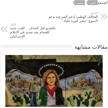
الوسوم
نايتس
وايتس
السابق
التحالف الوطني لدعم الشرعية يدعو
لأسبوع “مصر كبيرة عليك”
التالي
بالفيديو قبل الحذف …كليب جديد
للقسام يجد صدى في الإعلام
الإسرائيلي
مقالات مشابهة