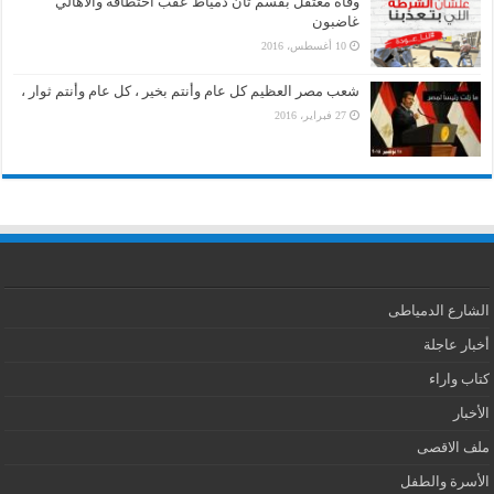
وفاة معتقل بقسم ثان دمياط عقب اختطافه والأهالي
غاضبون
10 أغسطس، 2016
شعب مصر العظيم كل عام وأنتم بخير ، كل عام وأنتم ثوار ،
27 فبراير، 2016
الشارع الدمياطى
أخبار عاجلة
كتاب واراء
الأخبار
ملف الاقصى
الأسرة والطفل