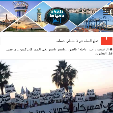
قطع المياه عن 3 مناطق بدمياط
دمياط : سقوط شجرة على الأسلاك الكهربائية بمنطقة المطرى
الرئيسية
/
أخبار عاجلة
/
بالصور ..وايتس نايتس :فى الممر كان كمين .. مرتضى
قتل العشرين