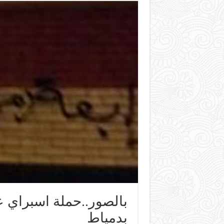
بالصور..حملة اسبراي 
بدمياط