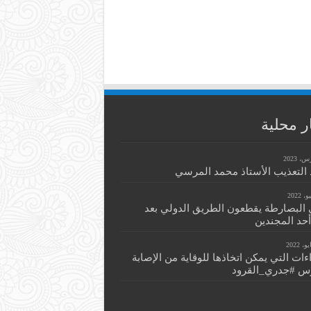
ر محلية
التعذيب الأستاذ محمد المرسي
 البصارطة يقطعون الطريق الدولي بعد
أحد المجندين
اءات التي يمكن اتخاذها للوقاية من الإصابة
س #جدري_القرود