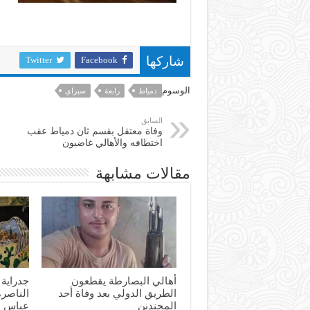
Twitter
Facebook
شاركها
الوسوم
دمياط
رابعة
سبراي
السابق
وفاة معتقل بقسم ثان دمياط عقب
اختطافه والأهالي غاضبون
مقالات مشابهة
أهالي البصارطة يقطعون
جدراية 
الطريق الدولي بعد وفاة أحد
الناصرة
المجندين
عباس