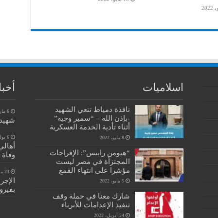
اسلاميات
أخبا
نافذة دمياط تنعي الشهيد
6 مارس، 2023
-بإذن الله – “سمير وجيه”
شهيد 
أثناء تأدية الخدمة العسكرية
6 يوليو، 2022
8 مايو، 2022
أهالي
“هيومن رايتس”: الإفراجات
وفاة 
المجتزأة في مصر ليست
مؤشرا على انتهاء القمع
23 مايو، 2022
الإجر
5 مايو، 2022
بفيرو
شارك معنا في حملة وقف
تنفيذ الإعدامات للأبرياء
24 أبريل، 2022