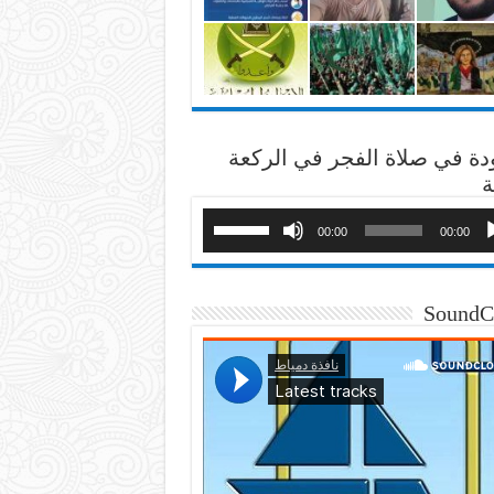
دة في صلاة الفجر في الركعة
ة
00:00
00:00
SoundC