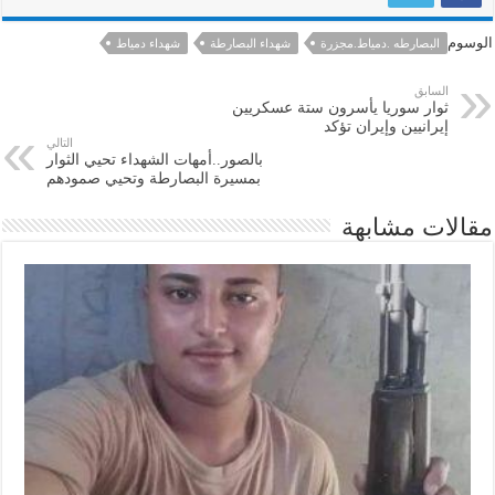
الوسوم
البصارطه .دمياط.مجزرة
شهداء البصارطة
شهداء دمياط
السابق
ثوار سوريا يأسرون ستة عسكريين
إيرانيين وإيران تؤكد
التالي
بالصور..أمهات الشهداء تحيي الثوار
بمسيرة البصارطة وتحيي صمودهم
مقالات مشابهة