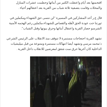
اقتحمتها بعد أيام واعتقلت الكثير من أبنائها وحطمت عشرات المنازل
والمحلات وقامت بتصفية ثلاثة شباب من القرية بعد اعتقالهم أحياء .
قال ع.ر أحد المشاركين في المسيرة “لن ننسى حق الشهداء ومكملين في
ثورتنا حت عودة الحق لأهله والقصاص للشهداء،مكملين رغم الهجمه الأمنية
الشرسو حصار القرية واعتقال أبنائها وحرق بيوتها وقتل الشباب”.
تشهد القرية احتجاجات مستمرة لا تتوقف منذ الانقلاب على الرئيس الشرعي
د/محمد مرسي وتشهد أيضا انتهاكات مستمرة ومتنوعة من قبل ميليشيات
الداخلية كان آخرها حرق ست شقق لمعرضين للانقلاب داخل القرية .