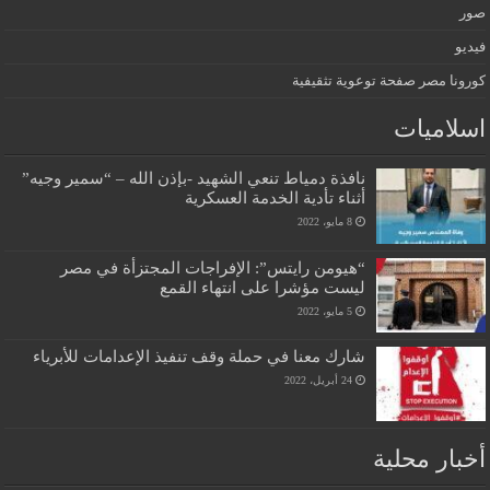
صور
فيديو
كورونا مصر صفحة توعوية تثقيفية
اسلاميات
نافذة دمياط تنعي الشهيد -بإذن الله – “سمير وجيه”
أثناء تأدية الخدمة العسكرية
8 مايو، 2022
“هيومن رايتس”: الإفراجات المجتزأة في مصر
ليست مؤشرا على انتهاء القمع
5 مايو، 2022
شارك معنا في حملة وقف تنفيذ الإعدامات للأبرياء
24 أبريل، 2022
أخبار محلية