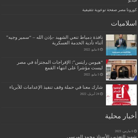
فيديو
كورونا مصر صفحة توعوية تثقيفية
اسلاميات
نافذة دمياط تنعي الشهيد -بإذن الله – “سمير وجيه”
أثناء تأدية الخدمة العسكرية
8 مايو، 2022
“هيومن رايتس”: الإفراجات المجتزأة في مصر
ليست مؤشرا على انتهاء القمع
5 مايو، 2022
شارك معنا في حملة وقف تنفيذ الإعدامات للأبرياء
24 أبريل، 2022
أخبار محلية
6 مارس، 2023
شهيد التعذيب الأستاذ محمد المرسي