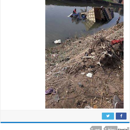
الوسوم
دمياط
صور