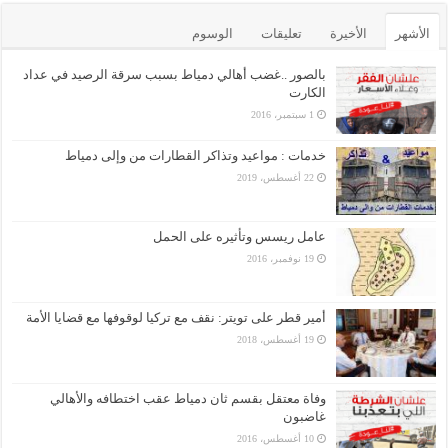
الأشهر
الأخيرة
تعليقات
الوسوم
بالصور ..غضب أهالي دمياط بسبب سرقة الرصيد في عداد
الكارت
1 سبتمبر، 2016
خدمات : مواعيد وتذاكر القطارات من وإلى دمياط
22 أغسطس، 2019
عامل ريسس وتأثيره على الحمل
19 نوفمبر، 2016
أمير قطر على تويتر: نقف مع تركيا لوقوفها مع قضايا الأمة
19 أغسطس، 2018
وفاة معتقل بقسم ثان دمياط عقب اختطافه والأهالي
غاضبون
10 أغسطس، 2016