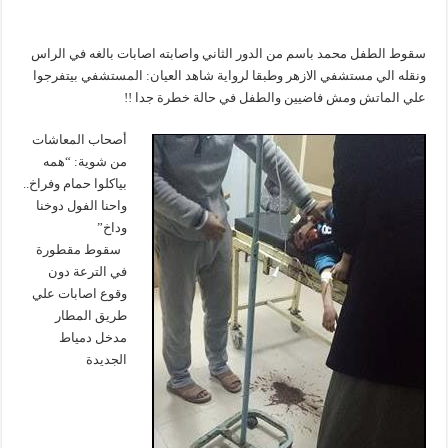
سقوط الطفل محمد باسم من الدور الثاني واصابته اصابات بالغه في الراس
ونقله الي مستشفي الازهر وطبقا لرواية شاهد العيان: المستشفي بيتفرجوا
علي الماتش ومش فاضيين والطفل في حالة خطرة جدا !!
أصحاب المعاشات
من شوية: “همه
بياكلوا حمام وفراخ..
واحنا الفول دوخنا
وداخ”
سقوط مقطورة
في الترعة دون
وقوع اصابات علي
طريق المطار
مدخل دمياط
الجديدة