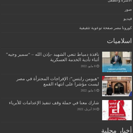
الأسرة والطفل
صور
فيديو
كورونا مصر صفحة توعوية تثقيفية
اسلاميات
نافذة دمياط تنعي الشهيد -بإذن الله – “سمير وجيه”
أثناء تأدية الخدمة العسكرية
8 مايو، 2022
“هيومن رايتس”: الإفراجات المجتزأة في مصر
ليست مؤشرا على انتهاء القمع
5 مايو، 2022
شارك معنا في حملة وقف تنفيذ الإعدامات للأبرياء
24 أبريل، 2022
أخبار محلية