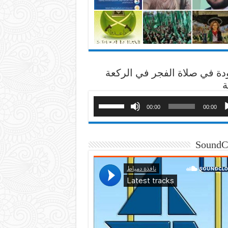
دة في صلاة الفجر في الركعة
ة
00:00
00:00
SoundC