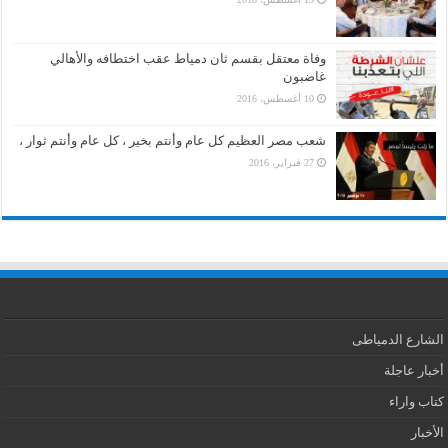
وفاة معتقل بقسم ثان دمياط عقب اختطافه والأهالي
غاضبون
10 أغسطس، 2016
شعب مصر العظيم كل عام وأنتم بخير ، كل عام وأنتم ثوار ،
27 فبراير، 2016
الشارع الدمياطى
أخبار عاجلة
كتاب واراء
الأخبار