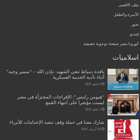
ملف الاقصى
الأسرة والطفل
صور
فيديو
كورونا مصر صفحة توعوية تثقيفية
اسلاميات
نافذة دمياط تنعي الشهيد -بإذن الله – “سمير وجيه”
أثناء تأدية الخدمة العسكرية
8 مايو، 2022
“هيومن رايتس”: الإفراجات المجتزأة في مصر
ليست مؤشرا على انتهاء القمع
5 مايو، 2022
شارك معنا في حملة وقف تنفيذ الإعدامات للأبرياء
24 أبريل، 2022