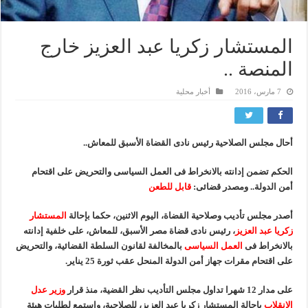
المستشار زكريا عبد العزيز خارج
المنصة ..
7 مارس، 2016
أخبار محلية
أحال مجلس الصلاحية رئيس نادى القضاة الأسبق للمعاش..
الحكم تضمن إدانته بالانخراط فى العمل السياسى والتحريض على اقتحام
أمن الدولة.. ومصدر قضائى:
قابل للطعن
أصدر مجلس تأديب وصلاحية القضاة، اليوم الاثنين، حكما بإحالة
المستشار
زكريا عبد العزيز
، رئيس نادى قضاة مصر الأسبق، للمعاش، على خلفية إدانته
بالانخراط فى
العمل السياسى
بالمخالفة لقانون السلطة القضائية، والتحريض
على اقتحام مقرات جهاز أمن الدولة المنحل عقب ثورة 25 يناير.
على مدار 12 شهرا تداول مجلس التأديب نظر القضية، منذ قرار
وزير عدل
الانقلاب
بإحالة المستشار زكريا عبد العزيز، للصلاحية، واستمع لطلبات هيئة