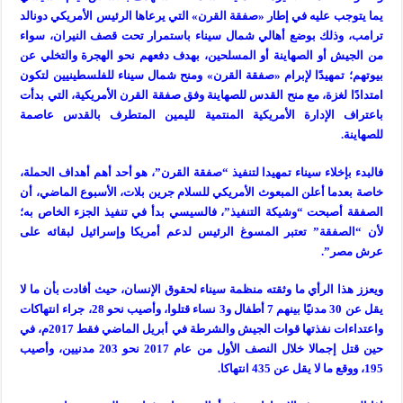
يما يتوجب عليه في إطار «صفقة القرن» التي يرعاها الرئيس الأمريكي دونالد
ترامب، وذلك بوضع أهالي شمال سيناء باستمرار تحت قصف النيران، سواء
من الجيش أو الصهاينة أو المسلحين، بهدف دفعهم نحو الهجرة والتخلي عن
بيوتهم؛ تمهيدًا لإبرام «صفقة القرن» ومنح شمال سيناء للفلسطينيين لتكون
امتدادًا لغزة، مع منح القدس للصهاينة وفق صفقة القرن الأمريكية، التي بدأت
باعتراف الإدارة الأمريكية المنتمية لليمين المتطرف بالقدس عاصمة
للصهاينة.
فالبدء بإخلاء سيناء تمهيدا لتنفيذ “صفقة القرن”، هو أحد أهم أهداف الحملة،
خاصة بعدما أعلن المبعوث الأمريكي للسلام جرين بلات، الأسبوع الماضي، أن
الصفقة أصبحت “وشيكة التنفيذ”، فالسيسي بدأ في تنفيذ الجزء الخاص به؛
لأن “الصفقة” تعتبر المسوغ الرئيس لدعم أمريكا وإسرائيل لبقائه على
عرش مصر”.
ويعزز هذا الرأي ما وثقته منظمة سيناء لحقوق الإنسان، حيث أفادت بأن ما لا
يقل عن 30 مدنيًا بينهم 7 أطفال و3 نساء قتلوا، وأصيب نحو 28، جراء انتهاكات
واعتداءات نفذتها قوات الجيش والشرطة في أبريل الماضي فقط 2017م، في
حين قتل إجمالا خلال النصف الأول من عام 2017 نحو 203 مدنيين، وأصيب
195، ووقع ما لا يقل عن 435 انتهاكا.