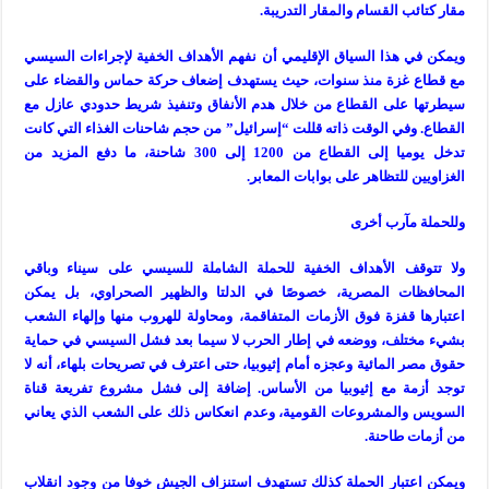
مقار كتائب القسام والمقار التدريبة.
ويمكن في هذا السياق الإقليمي أن نفهم الأهداف الخفية لإجراءات السيسي
مع قطاع غزة منذ سنوات، حيث يستهدف إضعاف حركة حماس والقضاء على
سيطرتها على القطاع من خلال هدم الأنفاق وتنفيذ شريط حدودي عازل مع
القطاع. وفي الوقت ذاته قللت “إسرائيل” من حجم شاحنات الغذاء التي كانت
تدخل يوميا إلى القطاع من 1200 إلى 300 شاحنة، ما دفع المزيد من
الغزاويين للتظاهر على بوابات المعابر.
وللحملة مآرب أخرى
ولا تتوقف الأهداف الخفية للحملة الشاملة للسيسي على سيناء وباقي
المحافظات المصرية، خصوصًا في الدلتا والظهير الصحراوي، بل يمكن
اعتبارها قفزة فوق الأزمات المتفاقمة، ومحاولة للهروب منها وإلهاء الشعب
بشيء مختلف، ووضعه في إطار الحرب لا سيما بعد فشل السيسي في حماية
حقوق مصر المائية وعجزه أمام إثيوبيا، حتى اعترف في تصريحات بلهاء، أنه لا
توجد أزمة مع إثيوبيا من الأساس. إضافة إلى فشل مشروع تفريعة قناة
السويس والمشروعات القومية، وعدم انعكاس ذلك على الشعب الذي يعاني
من أزمات طاحنة.
ويمكن اعتبار الحملة كذلك تستهدف استنزاف الجيش خوفا من وجود انقلاب