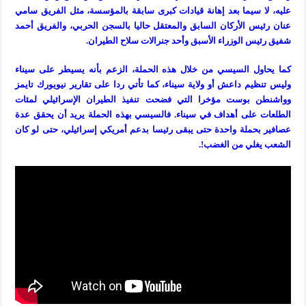
عليه، لا سيما بعد إهانة قيادات كبرى سابقة بالمؤسسة، مثل الفريق سامي
عنان رئيس الأركان السابق والمعتقل حاليا بالسجن الحربي، والفريق أحمد
شفيق رئيس الوزراء الأسبق وأحد جنرالات سلاح الطيران.
كما يحاول السيسي من خلال هذه الحملة، الزعم بأنه يسيطر على سيناء
وليس تنظيم داعش أو ولاية سيناء، كما تأتي ردا على تقارير نيويورك تايمز
وواشنطن بوست مؤخرا التي فضحت تنفيذ الطيران الإسرائيلي لمئات
الطلعات على أهداف في سيناء. فالسيسي بهذه الحملة يريد أن يحقق عدة
عصافير بحملة واحدة حتى يبقى رئيسا بدعم أمريكي إسرائيلي، حتى لو كان
الشعب يغلي من الغضب!.