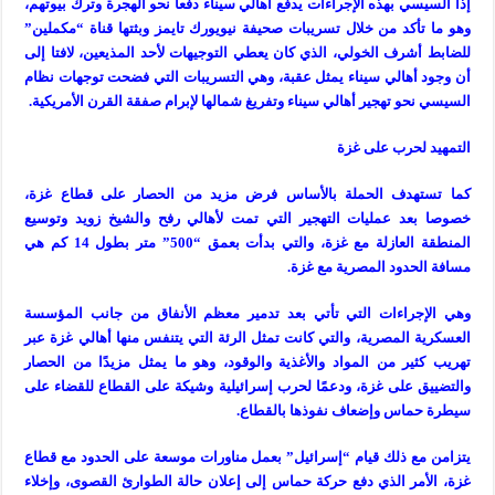
إذا السيسي بهذه الإجراءات يدفع أهالي سيناء دفعا نحو الهجرة وترك بيوتهم،
وهو ما تأكد من خلال تسريبات صحيفة نيويورك تايمز وبثتها قناة “مكملين”
للضابط أشرف الخولي، الذي كان يعطي التوجيهات لأحد المذيعين، لافتا إلى
أن وجود أهالي سيناء يمثل عقبة، وهي التسريبات التي فضحت توجهات نظام
السيسي نحو تهجير أهالي سيناء وتفريغ شمالها لإبرام صفقة القرن الأمريكية.
التمهيد لحرب على غزة
كما تستهدف الحملة بالأساس فرض مزيد من الحصار على قطاع غزة،
خصوصا بعد عمليات التهجير التي تمت لأهالي رفح والشيخ زويد وتوسيع
المنطقة العازلة مع غزة، والتي بدأت بعمق “500” متر بطول 14 كم هي
مسافة الحدود المصرية مع غزة.
وهي الإجراءات التي تأتي بعد تدمير معظم الأنفاق من جانب المؤسسة
العسكرية المصرية، والتي كانت تمثل الرئة التي يتنفس منها أهالي غزة عبر
تهريب كثير من المواد والأغذية والوقود، وهو ما يمثل مزيدًا من الحصار
والتضييق على غزة، ودعمًا لحرب إسرائيلية وشيكة على القطاع للقضاء على
سيطرة حماس وإضعاف نفوذها بالقطاع.
يتزامن مع ذلك قيام “إسرائيل” بعمل مناورات موسعة على الحدود مع قطاع
غزة، الأمر الذي دفع حركة حماس إلى إعلان حالة الطوارئ القصوى، وإخلاء