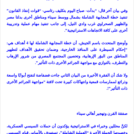
وفي بيان آخر قال: “بدأت- صباح اليوم بتكليف رئاسي- “قوات إنفاذ القانون”
تنفيذ خطة المجابهة الشاملة بشمال ووسط سيناء ومناطق أخرى بدلتا مصر
والظهير الصحراوي غرب وادي النيل، إلى جانب تنفيذ مهام عملية وتدرييبة
أخرى على كافة الاتجاهات الاستراتيجية”.
وأوضح المتحدث باسم الجيش، أن خطة المجابهة الشاملة لها 4 أهداف هي:
“إحكام السيطرة على المنافذ الخارجية، وضمان تحقيق الأهداف لتطهير
المناطق من البؤر الإرهابية، وتحصين المجتمع المصري من شرور الإرهاب
والتطرف، بالتوازي مع مواجهة الجرائم الأخرى ذات التأثير”.
ولا شك أن الفقرة الأخيرة من البيان الثاني جاءت فضفاضة لتفتح أبوابًا واسعة
وذرائع لممارسات قمعية وانتهاكات كبيرة تحت لافتة “مواجهة الجرائم الأخرى
ذات التأثير”!.
صفقة القرن وتهجير أهالي سيناء
لكنَّ محللين وخبراء في الاستراتيجية يؤكدون أن حملات السيسي العسكرية،
وخصوصا الحملة الأخيرة “العملية الشاملة”، تستهدف بالأساس قيام السيسي