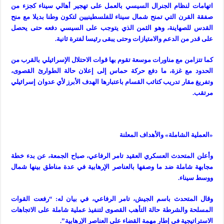
اتهامات لنظام الجنرال السيسي بالعمل على تهجير أهالي سيناء كجزء من
صفقة القرن التي تمنح شمال سيناء للفلسطينيين لتكون وطنا بديلا مع منح
القدس للصهاينة، وهو الثمن الذي يتوجب على السيسي دفعه حتى يحصل
على قدر من الدعم والامتيازات وحتى يبقى رئيسا لفترة ثانية.
كما تتزامن مع مناورات موسعة تقوم بها قوات الاحتلال الإسرائيلي بالقرب من
الحدود مع غزة، ما دفع حركة حماس إلى إعلان حالة الطوارئ القصوى،
وتفريغ مقار تدريب كتائب القسام باعتبارها الهدف الأبرز لأي عدوان إسرائيلي
مرتقب.
«العملية الشاملة» والأهداف المعلنة
وأعلن المتحدث العسكري العقيد تامر الرفاعي، صباح الجمعة، عن بدء خطة
مجابهة شاملة ضد ما وصفها بالعناصر الإرهابية في عدة مناطق بينها شمال
ووسط سيناء.
وقال المتحدث باسم الجيش، تامر الرفاعي، في بيان له: “رفعت القوات
المسلحة والشرطة حالة التأهب القصوى لتنفيذ عملية شاملة على الاتجاهات
الاستراتيجية فى إطار مهمة القضاء على العناصر الإرهابية”.