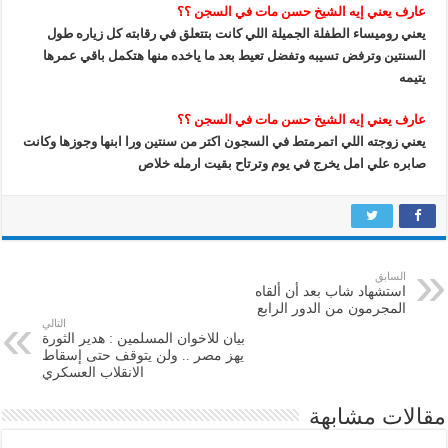
عارف يعني إيه الشيخ حسن مات في السجن ؟؟
يعني روميساء الطفلة الجميلة اللي كانت بتتعلق في رقابته كل زياره طول
السنتين وترفض تسيبه وتفضل تعيط بعد ما ياخده منها هتكمل باقي عمرها
يتيمه
عارف يعني إيه الشيخ حسن مات في السجن ؟؟
يعني زوجته اللي اتمرمتط في السجون اكتر من سنتين ورا ابنها وجوزها وكانت
صابره علي امل يخرج في يوم وترتاح بقيت ارمله خلاص
السابق
استشهاد شاب بعد أن ألقاه
المجرمون من الدور الرابع
التالي
بيان للاخوان المسلمين : هدير الثورة
يهز مصر .. ولن يتوقف حتى إسقاط
الانقلاب العسكري
مقالات مشابهة