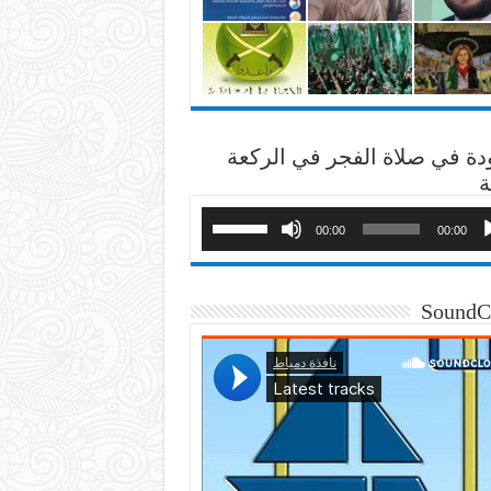
دة في صلاة الفجر في الركعة
ة
00:00
00:00
SoundC