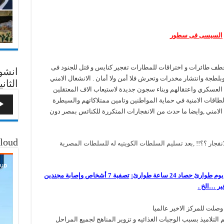
السيسى فى سطور
خطف طائرات و اختراقات للمطارات تفجير كنايس و قتل للجنود فى
انشو
لطجة وانتشار مخدرات وتحرش فلا أمن ولا أمان . الانشغال الامني
الثاني
 العسكري واعتقالهم وبناء سجون جديدة لاستيعاب الاف المعتقلين
 الطاقات الامنية في حماية المواطنين وتامين ممتلاكاتهم والسيطرة
الامني ,وايضا ما حدث من الانفجارات المتكررة للكنائس بمصر دون
loud
لانفجار ؟؟!! ,بعد تسليم السلطات الكويتيه له للسلطات المصرية
وارئ حصاد 24 ساعة طوارئ:
تصفية 7 أشخاص وإصابة مجندين
ير …الخ .
صلت للمركز الاخير عالميا
 التلاميذ بسبب الوجبات الغذائيه و تزوير المناهج لجميع المراحل