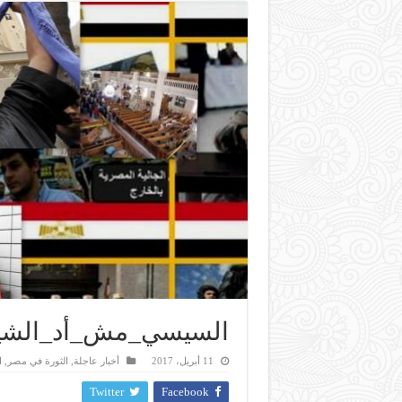
السيسي_مش_أد_الشي
11 أبريل، 2017
أخبار عاجلة
,
الثورة في مصر
,
ا
Twitter
Facebook