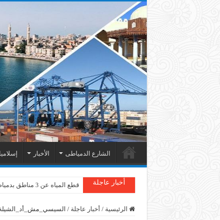
الشارع الدمياطى
الأخبار
إسلامي
أخبار عاجلة
دمياط : سقوط شجرة على الأسل
الرئيسية
/
أخبار عاجلة
/
السيسي_مش_أد_الشيلة