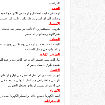
الدراسيه
الصحه
ازمه فى حليب الاطفال و ازمة فى الادويه و فض
وصلت الى ان امين شرطه داس على راس طبيب با
الاستثمار
هروب المستثمرين الاجانب من مصر بعد حديث الس
شركاتهم و مكاتبهم فى مصر
السياحه
البقاء لله شيعت الجنازه من يوم تلاتين يونيو و ال
و العاملين فى مجال السياحه .
الطرق و الكبارى
ما زالت مصر تتصدر العالم فى الحوادث و عدد الوف
شبكة طرق ماسكه مصر كده
الاقتصاد
انهيار افتصادى لم تصل له مصر من قبل و ارتفاع 
تاريخى و الاقتراض من البنك الدولى و ارتفاع فى 
فى الاسواق بسبب ارتفاع الاسعار الجنونى
الكهرباء
لسه الكهربا بتقطع عادى و اسعار الكهربا بقت نار
الديمقراطيه