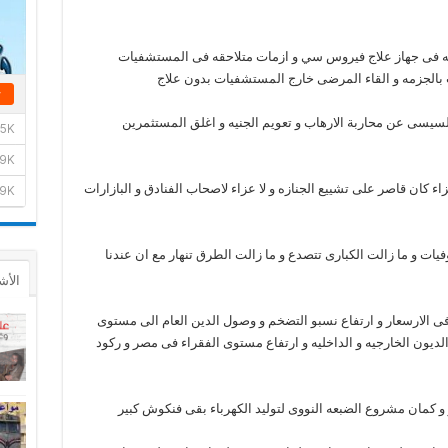
يحه فى جهاز علاج فيروس سي و ازمات متلاحقه فى المستشفيات
لجزمه و القاء المرضى خارج المستشفيات بدون علاج
يسى عن محاربة الارهاب و تعويم الجنيه و اغلق المستثمرين
عزاء كان قاصر على تشييع الجنازه و لا عزاء لاصحاب الفنادق و البازارات
يات و ما زالت الكبارى تتصدع و ما زالت الطرق تنهار مع ان عندنا
الأش
فى الارسعار و ارتفاع نسبو التضخم و وصول الدين العام الى مستوى
الديون الخارجيه و الداخليه و ارتفاع مستوى الفقراء فى مصر و ركود
 و كمان مشروع الضبعه النووى لتوليد الكهرباء بقى فنكوش كبير