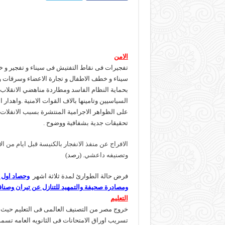
الامن
تفجيرات فى نقاط التفتيش فى سيناء و تفجير و 
سيناء و خطف الاطفال و تجارة الاعضاء وسرقات وب
بحماية النظام الفاسد ومطاردة مناهضي الانقلاب
السياسيين وتامينها بالاف القوات الامنية .واهدار
على الظواهر الاجرامية المنتشرة بسبب الانفلات 
تحقيقات جدية بشفافية ووضوح .
الافراج عن منفذ الانفجار بالكنيسة قبل ايام من ا
وتصنيفه داعشي.
(رصد)
فرض حالة الطوارئ لمدة ثلاثة اشهر
وحصاد اول يوم ط
ومصادرة صحيفة والتمهيد للتنازل عن تيران وصناف
التعليم
خروج مصر من التصنيف العالمى فى التعليم حيث و
تسريب اوراق الامتحانات فى الثانويه العامه تسمم