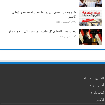
وفاة معتقل بقسم ثان دمياط عقب اختطافه والأهالي
غاضبون
10 أغسطس، 2016
شعب مصر العظيم كل عام وأنتم بخير ، كل عام وأنتم ثوار ،
27 فبراير، 2016
الشارع الدمياطى
أخبار عاجلة
كتاب واراء
الأخبار