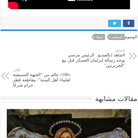
الوسوم
المفاهيم
ضبط
السابق
#شاهد ||بالفيديو.. الرئيس مرسي
يوجه رسالة لبرلمان العسكر قبل بيع
“الجزيرتين”
التالي
«100» عالم من “الجبهة التنسيقية
لعلماء أهل السنة”: مقاطعة قطر
حرام شرعًا
مقالات مشابهة