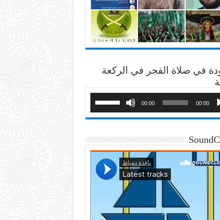
دة في صلاة الفجر في الركعة
ة
00:00
00:00
SoundC