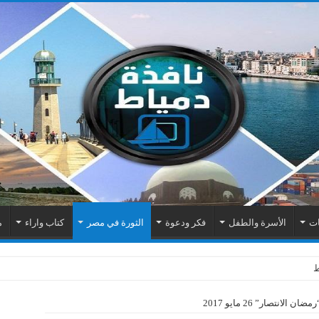
ات
الأسرة والطفل
فكر ودعوة
الثورة في مصر
كتاب واراء
م
لانتصار” 26 مايو 2017