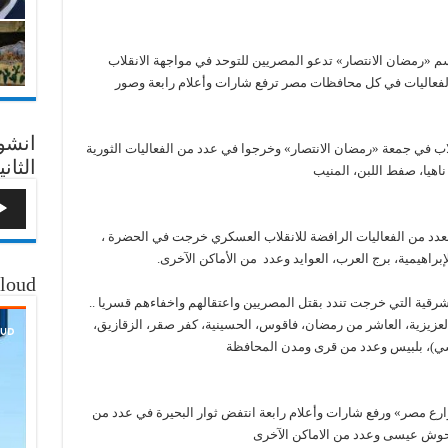
 «رمضان الانتصار» تدعو المصريين للتوحد في مواجهة الانقلاب
لفعاليات في كل محافظات مصر ترفع شارات وأعلام رابعة وصور
انشو
اب في جمعة «رمضان الانتصار» وخرجوا في عدد من الفعاليات الثورية
الثاني
ناهيا، صفط اللبن، المنيب
بعدد من الفعاليات الرافضة للانقلاب العسكري خرجت في الحضرة ،
براهيمية، برج العرب، العوايد وعدد من الأماكن الآخرى.
loud
لشرقية التي خرجت تندد بقتل المصريين واعتقالهم واخفاءهم قسريا ..
 العزيزية، العاشر من رمضان، فاقوس، الحسينية، كفر صقر، الزقازيق،
ي)، بلبيس وعدد من قرى ومدن المحافظة
ارع مصر» ورفع شارات وأعلام رابعة انتفض ثوار البحيرة في عدد من
ة، حوش عيسى وعدد من الاماكن الآخرى