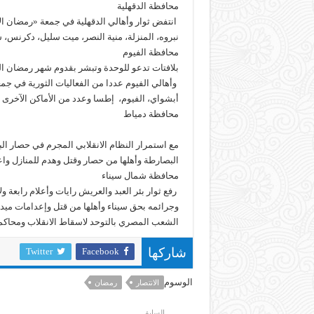
محافظة الدقهلية
انتفض ثوار وأهالي الدقهلية في جمعة «رمضان الا
نبروه، المنزلة، منية النصر، ميت سليل، دكرنس، 
محافظة الفيوم
بلافتات تدعو للوحدة وتبشر بقدوم شهر رمضان ا
وأهالي الفيوم عددا من الفعاليات الثورية في ج
أبشواي، الفيوم، إطسا وعدد من الأماكن الآخرى .
محافظة دمياط
مع استمرار النظام الانقلابي المجرم في حصار ال
البصارطة وأهلها من حصار وقتل وهدم للمنازل واع
محافظة شمال سيناء
رفع ثوار بئر العبد والعريش رايات وأعلام رابعة
وجرائمه بحق سيناء وأهلها من قتل وإعدامات ميدا
الشعب المصري بالتوحد لاسقاط الانقلاب ومحاكمة
Twitter
Facebook
شاركها
الوسوم
الانتصار
رمضان
السابق