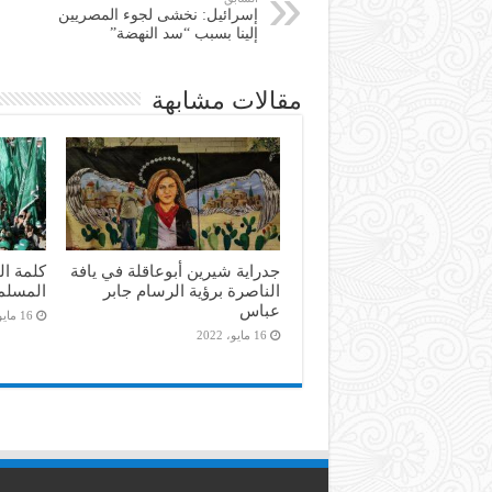
إسرائيل: نخشى لجوء المصريين
إلينا بسبب “سد النهضة”
مقالات مشابهة
جدراية شيرين أبوعاقلة في يافة
كلمة ال
الناصرة برؤية الرسام جابر
المسلم
عباس
16 مايو، 2022
16 مايو، 2022