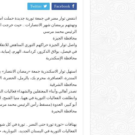
Twitter
Facebook
انتفض ثوار مصر في جمعة ثورية جديدة حملت اسم
وتهنئهم برمضان شهر الانتصارات .. حيث خرجت ا
الرئيس محمد مرسي
محافظة الجيزة
واصل ثوار الجيزة حراكهم الثوري المناهض للانقل
في فيصل، بولاق الدكرور، كرداسة، الهرم، إمبابة، 
محافظة الإسكندرية
استهل ثوار الاسكندرية جمعة «رمضان الانتصار» 
المندرة، العصافرة، محرم بك، بالرمل، الحضرة، الإ
محافظة الشرقية
تصدر أهالي وأبناء المعتقلين والشهداء فعاليات ا
وانطلقت الفعاليات الثورية في ههيا، منيا القمح،
أبو كبير، العدوة (مسقط رأس الرئيس محمد مرس
محافظة البحيرة
بهتافات «ثورة ثورة حتى النصر .. ثورة في كل شو
الفعاليات الثورية في البستان الجديد، النوباري