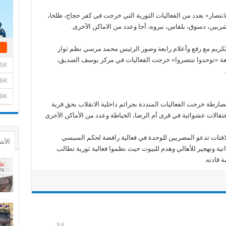
نتصار» بعدد من الفعاليات الثورية التي خرجت في كفر حجاج، طلخا،
شربين، دسوق، بلقاس، نبروه، أجا وعدد من الاماكن الآخرى.
لكريم مع رفع وأعلام رابعة وصور الرئيس محمد مرسي نظم ثوار
معة «توحدوا تنتصروا» خرجت الفعاليات في مركز يوسف الصديق،
بصارطة خرجت الفعاليات المنددة بجرائم داخلية الانقلاب بحق قرية
تقالات عشوائية في قرى أم الرضا، الخياطة وعدد من الأماكن الآخرى
 ولافتات تدعو المصريين للوحدة في فعالية رافضة لحكم السيسي
الأش
نية وتهجير للأهالي وهدم للبيوت حيث نظموا فعالية ثورية تطالب
 قادته.
التالي