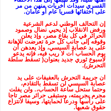
القسري سيدات أخريات منهن من مر
على اختفائها قسريا عام أو عامان.
إن التحالف الوطني لدعم الشرعية
ورفض الانقلاب إذ يحيي نضال وصمود
الحرائر في كل بقاع مصر، وإذ يعلن
وقوفه إلى جانب كل حرة تعرضت للإهانة
على يد عصابة السيسي، وإذ يعدهن أن
يوم الحساب آت لا ريب فيه، فإنه يدعو
لأسبوع ثوري جديد بعنوان( تسقط سلطة
التحرش).
ان جريمة التحرش بالعفيفات على يد
عصابة السيسي لن تسقط بالتقادم،
وحتما ستحل ساعة الحساب،. ولن يفلت
مجرم بجريمته، وستبقى حرائر مصر تاجا
على رأسها ودرعا لحمايتها، وسيفا لانتزاع
حقوق شعبها.