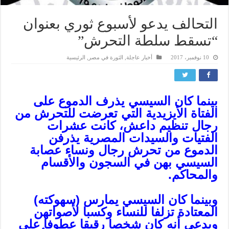
التحالف يدعو لأسبوع ثوري بعنوان
“تسقط سلطة التحرش”
10 نوفمبر، 2017
أخبار عاجلة
,
الثورة في مصر
,
الرئيسية
بينما كان السيسي يذرف الدموع على
الفتاة الأيزيدية التي تعرضت للتحرش من
رجال تنظيم داعش، كانت عشرات
الفتيات والسيدات المصرية يذرفن
الدموع من تحرش رجال ونساء عصابة
السيسي بهن في السجون والأقسام
والمحاكم.
وبينما كان السيسي يمارس (سهوكته)
المعتادة تزلفا للنساء وكسبا لأصواتهن
ويدعي أنه كان شخصا رقيقا عطوفا على