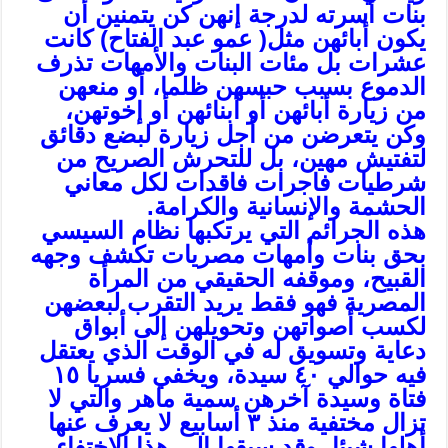
بنات أسرته لدرجة إنهن كن يتمنين أن
يكون أبائهن مثل( عمو عبد الفتاح) كانت
عشرات بل مئات البنات والأمهات تذرف
الدموع بسبب حبسهن ظلما، أو منعهن
من زيارة أبائهن أو أبنائهن أو إخوتهن،
وكن يتعرضن من أجل زيارة لبضع دقائق
لتفتيش مهين، بل للتحرش الصريح من
شرطيات فاجرات فاقدات لكل معاني
الحشمة والإنسانية والكرامة.
هذه الجرائم التي يرتكبها نظام السيسي
بحق بنات وأمهات مصريات تكشف وجهه
القبيح، وموقفه الحقيقي من المرأة
المصرية فهو فقط يريد التقرب لبعضهن
لكسب أصواتهن وتحويلهن إلى أبواق
دعاية وتسويق له في الوقت الذي يعتقل
فيه حوالي ٤٠ سيدة، ويخفي فسريا ١٥
فتاة وسيدة آخرهن سمية ماهر والتي لا
تزال مختفية منذ ٣ أسابيع لا يعرف عنها
أهلها شيئا، وقد سبقها إلى هذا الاختفاء