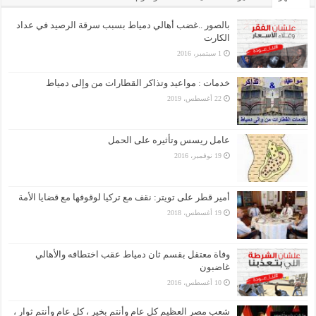
بالصور ..غضب أهالي دمياط بسبب سرقة الرصيد في عداد
الكارت
1 سبتمبر، 2016
خدمات : مواعيد وتذاكر القطارات من وإلى دمياط
22 أغسطس، 2019
عامل ريسس وتأثيره على الحمل
19 نوفمبر، 2016
أمير قطر على تويتر: نقف مع تركيا لوقوفها مع قضايا الأمة
19 أغسطس، 2018
وفاة معتقل بقسم ثان دمياط عقب اختطافه والأهالي
غاضبون
10 أغسطس، 2016
شعب مصر العظيم كل عام وأنتم بخير ، كل عام وأنتم ثوار ،