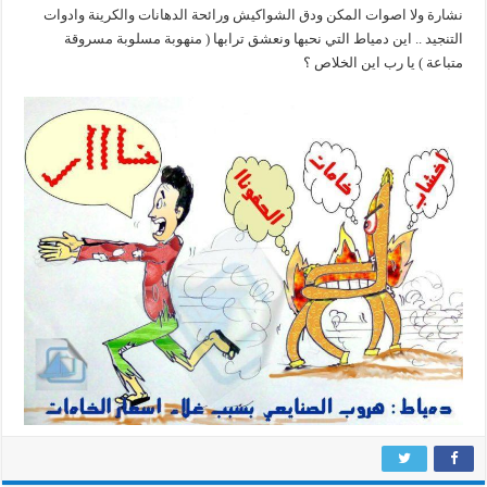
نشارة ولا اصوات المكن ودق الشواكيش ورائحة الدهانات والكرينة وادوات
التنجيد .. اين دمياط التي نحبها ونعشق ترابها ( منهوبة مسلوبة مسروقة
متباعة ) يا رب اين الخلاص ؟