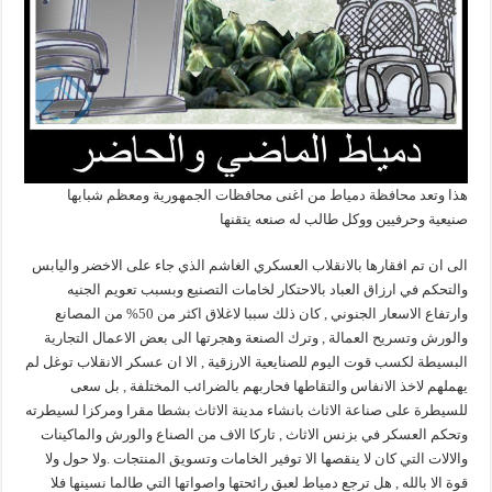
هذا وتعد محافظة دمياط من اغنى محافظات الجمهورية ومعظم شبابها
صنيعية وحرفيين ووكل طالب له صنعه يتقنها
الى ان تم افقارها بالانقلاب العسكري الغاشم الذي جاء على الاخضر واليابس
والتحكم في ارزاق العباد بالاحتكار لخامات التصنيع وبسبب تعويم الجنيه
وارتفاع الاسعار الجنوني , كان ذلك سببا لاغلاق اكثر من 50% من المصانع
والورش وتسريح العمالة , وترك الصنعة وهجرتها الى بعض الاعمال التجارية
البسيطة لكسب قوت اليوم للصنايعية الارزقية , الا ان عسكر الانقلاب توغل لم
يهملهم لاخذ الانفاس والتقاطها فحاربهم بالضرائب المختلفة , بل سعى
للسيطرة على صناعة الاثاث بانشاء مدينة الاثاث بشطا مقرا ومركزا لسيطرته
وتحكم العسكر في بزنس الاثاث , تاركا الاف من الصناع والورش والماكينات
والالات التي كان لا ينقصها الا توفير الخامات وتسويق المنتجات .ولا حول ولا
قوة الا بالله , هل ترجع دمياط لعبق رائحتها واصواتها التي طالما نسينها فلا