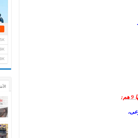
الأش
:
عى،