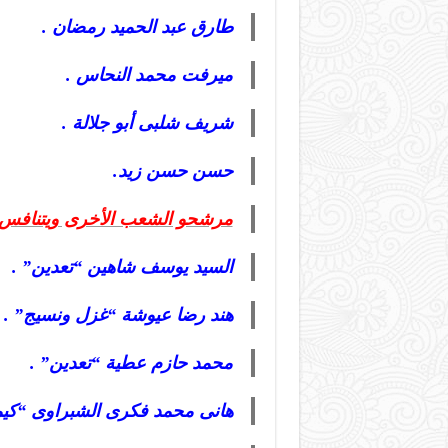
طارق عبد الحميد رمضان .
ميرفت محمد النحاس .
شريف شلبى أبو جلالة .
حسن حسن زيد.
مرشحو الشعب الأخرى ويتنافس فيها 4
السيد يوسف شاهين “تعدين” .
هند رضا عيوشة “غزل ونسيج” .
محمد حازم عطية “تعدين” .
هانى محمد فكرى الشبراوى “كيميا