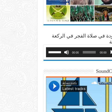
دة في صلاة الفجر في الركعة
ة
00:00
00:00
SoundC