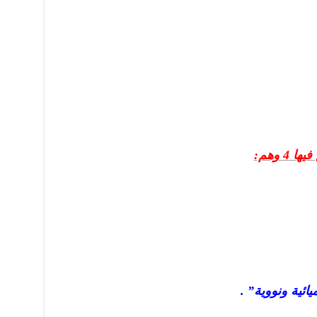
 وهم:
ئية ونووية” .