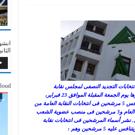
انشو
الثاني
loud
انتخابات التجديد النصفى لمجلس نقابة
المهندسين بدمياط، المقرر إجراؤها يوم الجمعة المقبلة الموافق 23 فبراير،
لاختيار النقيب و7 أعضاء، كما يتنافس 5 مرشحين فى انتخابات النقابة العامة من
بينهم مرشح على منصب النقيب العام و3 مرشحين فى منصب عضوية الشعب
ر أسماء المرشحين فى انتخابات نقابة
 5 مرشحين وهم :