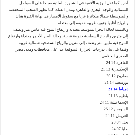
آخره،كما تقل الرؤية الأفقية فى الشبورة المائية صباحا على السواحل
الشمالية والوجه البحرى والقاهرة ومدن القناة، كما تظهر السحب المنخفضة
والمتوسطة شمالا متكاثرة غربا مع سقوط الأمطار فى نهاية الفترة هناك
والرياح أغلبها جنوبية غربية خفيفة إلى معتدلة.
وبالنسبة لحالة البحر المتوسط معتدلة وارتفاع الموج فيه مابين متر ونصف
إلى مترين والرياح السطحية جنوبية غربية، وحالة البحر الأحمر معتدلة وارتفاع
الموج فيه مابين متر ونصف إلى مترين والرياح السطحية شمالية غربية.
وفيما يلى بيان بدرجات الحرارة المتوقعة غدا على محافظات ومدن مصر:
الصغرى العظمى
القاهرة 14 24
الإسكندرية 13 21
مطروح 12 20
بورسعيد 14 21
دمياط 14 21
بلطيم 13 21
الإسماعيلية 11 24
السويس 12 25
العريش 11 24
نخل 04 23
طابا 07 24