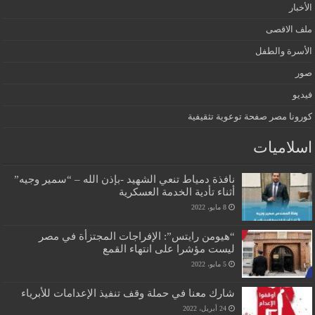
الأخبار
ملف الاقصى
الأسرة والطفل
صور
فيديو
كورونا مصر صفحة توعوية تثقيفية
اسلاميات
نافذة دمياط تنعي الشهيد -بإذن الله – “سمير وجيه”
أثناء تأدية الخدمة العسكرية
8 مايو، 2022
“هيومن رايتس”: الإفراجات المجتزأة في مصر
ليست مؤشرا على انتهاء القمع
5 مايو، 2022
شارك معنا في حملة وقف تنفيذ الإعدامات للأبرياء
24 أبريل، 2022