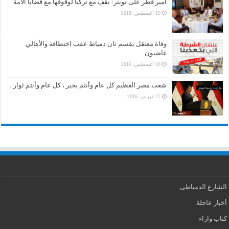
أمير قطر على تويتر: نقف مع تركيا لوقوفها مع قضايا الأمة
19 أغسطس، 2018
وفاة معتقل بقسم ثان دمياط عقب اختطافه والأهالي
غاضبون
10 أغسطس، 2016
شعب مصر العظيم كل عام وأنتم بخير ، كل عام وأنتم ثوار ،
27 فبراير، 2016
الشارع الدمياطى
أخبار عاجلة
كتاب واراء