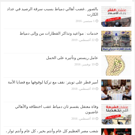
بالصور ..غضب أهالي دمياط بسبب سرقة الرصيد في عداد
الكارت
1 سبتمبر، 2016
خدمات : مواعيد وتذاكر القطارات من وإلى دمياط
22 أغسطس، 2019
عامل ريسس وتأثيره على الحمل
19 نوفمبر، 2016
أمير قطر على تويتر: نقف مع تركيا لوقوفها مع قضايا الأمة
19 أغسطس، 2018
وفاة معتقل بقسم ثان دمياط عقب اختطافه والأهالي
غاضبون
10 أغسطس، 2016
شعب مصر العظيم كل عام وأنتم بخير ، كل عام وأنتم ثوار ،