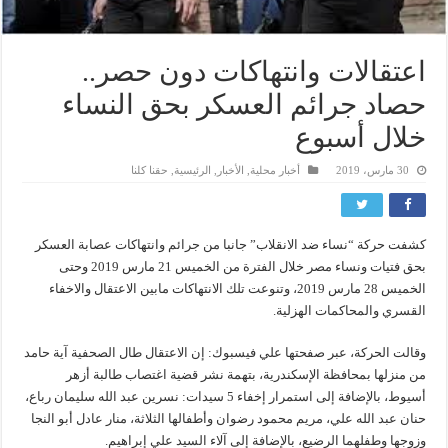
اعتقالات وانتهاكات دون حصر..
حصاد جرائم العسكر بحق النساء
خلال أسبوع
30 مارس، 2019
أخبار محلية
,
الأخبار
,
الرئيسية
,
حقنا كلنا
كشفت حركة “نساء ضد الانقلاب” جانبا من جرائم وانتهاكات عصابة العسكر
بحق فتيات ونساء مصر خلال الفترة من الخميس 21 مارس 2019 وحتى
الخميس 28 مارس 2019، وتنوعت تلك الانتهاكات مابين الاعتقال والاخفاء
القسري والمحاكمات الهزلية.
وقالت الحركة، عبر صفحتها علي فيسبوك: إن الاعتقال طال الصحفية آية حامد
من منزلها بمحافظة الإسكندرية، بتهمة نشر قضية اغتصاب طالبة أزهر
أسيوط، بالإضافة إلى استمرار إخفاء 5 سيدات: نسرين عبد الله سليمان رباع،
حنان عبد الله علي، مريم محمود رضوان وأطفالها الثلاثة، منار عادل أبو النجا
وزوجها وطفلهما الرضيع، بالإضافة إلى آلاء السيد علي إبراهيم.