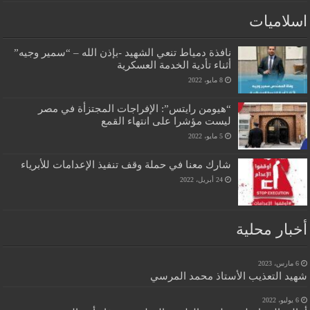
اسلاميات
نافذة دمياط تنعي الشهيد -بإذن الله – “سمير وجيه”
أثناء تأدية الخدمة العسكرية
8 مايو، 2022
“هيومن رايتس”: الإفراجات المجتزأة في مصر
ليست مؤشرا على انتهاء القمع
5 مايو، 2022
شارك معنا في حملة وقف تنفيذ الإعدامات للأبرياء
24 أبريل، 2022
أخبار محلية
6 مارس، 2023
شهيد التعذيب الأستاذ محمد المرسي
6 يوليو، 2022