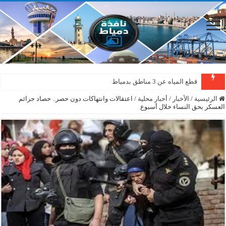
قطع المياه عن 3 مناطق بدمياط
الرئيسية
/
الأخبار
/
أخبار محلية
/
اعتقالات وانتهاكات دون حصر.. حصاد جرائم
العسكر بحق النساء خلال أسبوع