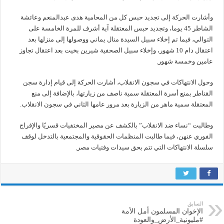
وأشارت الحركة إلى تجديد حبس كل من المحامية هدى عبدالمنعم وعائشة
الشاطر 45 يوما، وتجديد حبس المعتقلة آية أشرف للمرة الخامسة على
التوالي، فيما تم إخلاء سبيل السيدة منال يماني ووصولها إلى منزلها بعد
اعتقال دام 10 شهور، وإخلاء سبيل الصحفية شيرين بخيت بعد اعتقال تجاوز
عامين وخمسة شهور.
وحول الانتهاكات في سجون الانقلاب، أشارت الحركة إلى قيام إدارة سجن
القناطر بمنع أسرة المعتقلة سمية ناصف من زيارتها، بالإضافة إلى منع
المعتقلة سمية ماهر من الزيارة بعد مرور عامها الثاني في سجون الانقلاب.
وطالبت “نساء ضد الانقلاب” بالكشف عن مصير المختفيات قسريًا والإفراج
الفوري عنهن، فيما طالبت المنظمات الحقوقية والمجتمعية بالتدخل لوقف
سلسلة الانتهاكات التي تتم بحق سيدات وفتيات مصر.
السابق
الإخوان المسلمون أمل الأمة
#مليونية_الأرض_والعودة