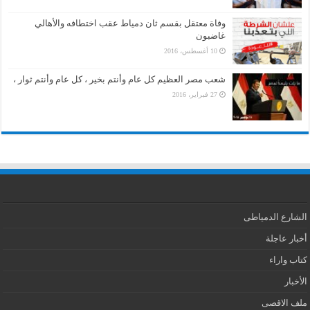
وفاة معتقل بقسم ثان دمياط عقب اختطافه والأهالي
غاضبون
10 أغسطس، 2016
شعب مصر العظيم كل عام وأنتم بخير ، كل عام وأنتم ثوار ،
27 فبراير، 2016
الشارع الدمياطى
أخبار عاجلة
كتاب واراء
الأخبار
ملف الاقصى