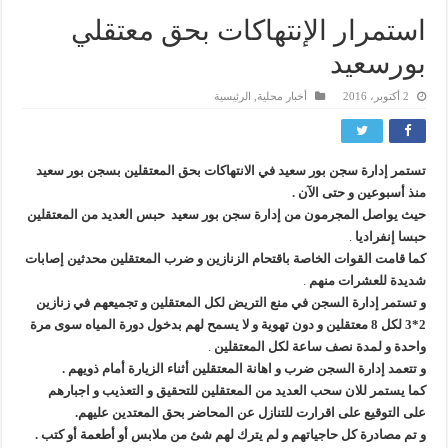
استمرار الإنتهاكات بحق معتقلي
بورسعيد
2 أكتوبر، 2016
أخبار محلية
,
الرئيسية
تستمر إدارة سجن بور سعيد في الانتهاكات بحق المعتقلين بسجن بور سعيد
منذ أسبوعين و حتى الآن .
حيث يواصل المجرمون من إدارة سجن بور سعيد حبس العديد من المعتقلين
حبسا إنفراديا
.
كما قامت القوات الخاصة باقتحام الزنازين و ضرب المعتقلين محدثين إصابات
شديدة للعشرات منهم
.
و تستمر إدارة السجن في منع التريض لكل المعتقلين و تجميعهم في زناز
ين
2*3 لكل 8 معتقلين و دون تهوية و لا يسمح لهم بدخول دورة المياه سوى مرة
واحدة و لمدة نصف ساعة لكل المعتقلين
.
و تتعمد إدارة السجن ضرب و اهانة المعتقلين أثناء الزيارة أمام ذويهم .
كما يستمر للان سحب العديد من المعتقلين للتحقيق و التعذيب و اجبارهم
على التوقيع على اقرارت للتنازل عن المحاضر بحق المعتدين عليهم.
و تم مصادرة كل حاجياتهم و لم يترك لهم شئ من ملابس أو أطعمة أو كتب .