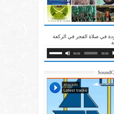
دة في صلاة الفجر في الركعة
ة
00:00
00:00
SoundC