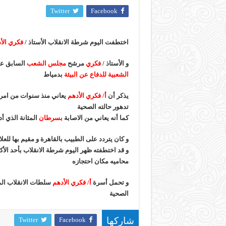
Twitter
Facebook
اختطفت اليوم شرطة الانقلاب الأستاذ /
فكري الأ
و الأستاذ /
فكري
مرشح
مجلس الشعب
السابق عن
الشعبية للدفاع عن البيئة
بدمياط
يذكر أن
أ/ فكري الأدهم
يعاني منذ سنوات من امرا
تدهور حالته الصحية
كما أنه يعاني من الاصابة
بسرطان
المثانة الذي أ
و كان يتردد على الطبيب بالقاهرة و مقيم بها للعلا
و قد اختطفته ظهر اليوم شرطة الانقلاب بأحد الأك
محاميه مكان احتجازه
و تحمل أسرة
أ/ فكري الأدهم
سلطات الانقلاب الم
الصحية
Twitter
Facebook
شاركها