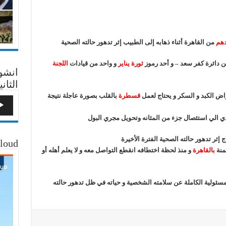
دهم
من القاهرة أثناء ذهابه إلى الطبيب إثر تدهور حالته الصحية
 دائرة كفر سعد – و أحد رموز
ثورة يناير
و واحد من قيادات
اللجنة
انشو
الثاني
ض الكبد و السكر و يحتاج لعمل
قسطرة
بالقلب بصورة عاجلة نتيجة
دي الي استئصال جزء من المثانه وتحويل مجري البول
ج إثر تدهور حالته الصحية الفترة الأخيرة
loud
منة
بالقاهرة
و منذ لحظة اختطافه انقطع التواصل معه و لا يعلم أهله أو
سئولية الكاملة عن سلامته الشخصية و حياته في ظل تدهور حالته