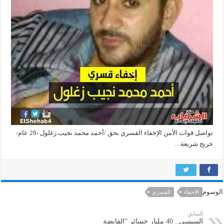
تواصل قوات الأمن الإخفاء القسري بحق /أحمد محمد نجيب زغلول -28 عام-
خريج شريعة…
الوسوم
الاخفاء
القسري
السابق
السيسي.. 40 مليار خسائر “القابضة