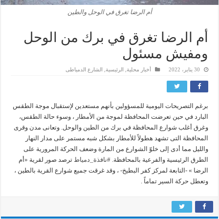
أم الرضا تغرق في الوحل والطين
أم الرضا تغرق في برك من الوحل
ومفيش مسئول
30 يناير، 2022
أخبار محلية
,
الرئيسية
,
الشارع الدمياطى
برغم التصريحات اليومية للمسؤولين بأنهم مستعدين لإستقبال موجة الطقس
البارد في حين تعرضت المحافظة لموجة من الأمطار ، وسوء حالة الطقس،
وغرق أغلب شوارع المحافظة في برك من الطين والوحل. ‏وتعانى مدن وقرى
المحافظة التى تشهد هطولاً للأمطار بشكل شبه مستمر على مدار النهار
والليل مما أدى إلى خلوّ الشوارع من المارة وضعف الحركة المرورية على
الطرق الرئيسية والفرعية بالمحافظة.
#نافذة_دمياط
ترصد صور لقرية «أم
الرضا » -التابعة لمركز كفر البطيخ- ، وقد غرقت جميع شوارع القرية بالطين ،
وتعطل حركة السير تماماً .