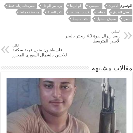
الوسوم
الاخوان
السيسي
ام الرضا
برك من الوحل
تصريحات رنانة فقط
تعطل الطرق
دمياط
فساد المحليات
كفر البطيخ
محافظة دمياط
مصر
مفيش مسئول
نافذة دمياط
السابق
رصد زلزال بقوة 4.3 ريختر بالبحر
الابيض المتوسط
التالي
فلسطينيون يبنون قرية سكنية
للاجئين بالشمال السوري المحرر
مقالات مشابهة