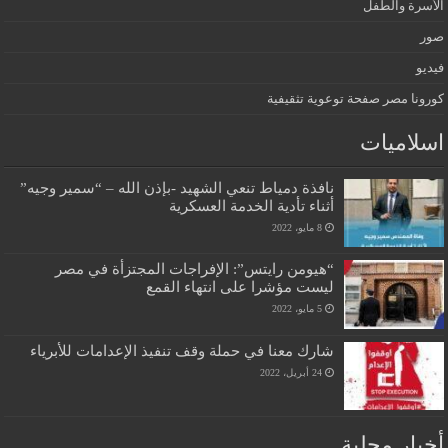
الأسرة والطفل
صور
فيديو
كورونا مصر صفحة توعوية تثقيفية
اسلاميات
نافذة دمياط تنعي الشهيد -بإذن الله – “سمير وجيه”
أثناء تأدية الخدمة العسكرية
8 مايو، 2022
“هيومن رايتس”: الإفراجات المجتزأة في مصر
ليست مؤشرا على انتهاء القمع
5 مايو، 2022
شارك معنا في حملة وقف تنفيذ الإعدامات للأبرياء
24 أبريل، 2022
أخبار محلية