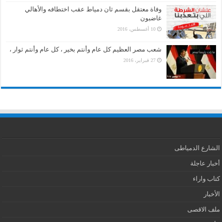
وفاة معتقل بقسم ثان دمياط عقب اختطافه والأهالي
غاضبون
10 أغسطس، 2016
شعب مصر العظيم كل عام وأنتم بخير ، كل عام وأنتم ثوار ،
27 فبراير، 2016
الشارع الدمياطى
أخبار عاجلة
كتاب واراء
الأخبار
ملف الاقصى