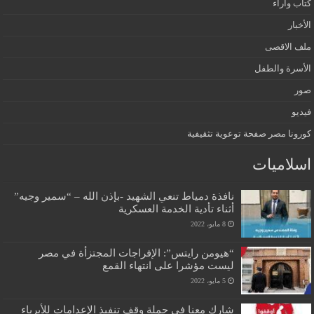
كتاب واراء
الأخبار
ملف الاقصى
الأسرة والطفل
صور
فيديو
كورونا مصر صفحة توعوية تثقيفية
اسلاميات
نافذة دمياط تنعي الشهيد -بإذن الله – “سمير وجيه”
أثناء تأدية الخدمة العسكرية
8 مايو، 2022
“هيومن رايتس”: الإفراجات المجتزأة في مصر
ليست مؤشرا على انتهاء القمع
5 مايو، 2022
شارك معنا في حملة وقف تنفيذ الإعدامات للأبرياء