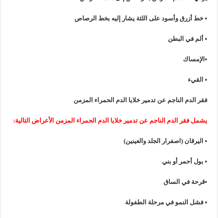
•
خط
أزرق
وأسود
على
اللثة
يشار
إليه
بخط
الرصاص
• ألم
في
البطن
•الإمساك
•
القيء
فقر
الدم
الناجم
عن
تدمير
خلايا
الدم
الحمراء
المزمن
يشمل
فقر
الدم
الناجم
عن
تدمير
خلايا
الدم
الحمراء
المزمن
الأعراض
التالية
:
•
اليرقان
(
اصفرار
الجلد
و
العينين
)
• بول
أحمر
أو
بني
•قرحة
في
الساق
• فشل
النمو
في
مرحلة
الطفولة