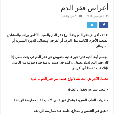
أعراض فقر الدم
1 نوفمبر، 2016
الأسرة والطفل
تختلف
أعراض
فقر
الدم
وفقا
لنوع
فقر
الدم
والسبب
الكامن
وراءه
والمشاكل
الصحية
الأخرى
الكامنة
مثل
النزف
أو
القرحة
أو
مشاكل الدورة الشهرية
أو
السرطان
.
الجسم
أيضا
لديه
قدرة
غير
عادية
للتعويض
عن
فقر
الدم
في
وقت
مبكر
. إذا
كان فقر
الدم
لديك
معتدل
أو
كنت
قد
أصبت
به
منذ
فترة
طويلة
من
الزمن،
فإنك
قد
لا
تلاحظ
أي
أعراض
.
تشمل
الأعراض
الشائعة
لأنواع
عديدة
من
فقر
الدم
ما
يلي:
•
التعب
بسرعة
وفقدان
الطاقة
•
ضربات
القلب
السريعة
بشكل
غير
عادي،
لا
سيما
عند
ممارسة
الرياضة
• ضيق
في
التنفس
والصداع
،
خاصة
عند
ممارسة
الرياضة