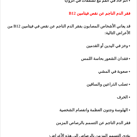
• ألم حاد
في
الفم
مع
تشققات
في
الزوايا
فقر
الدم
الناجم
عن
نقص
فيتامين
B12
قد
يعاني
الأشخاص
المصابون
بفقر
الدم
الناجم
عن
نقص
في
فيتامين
B12
من
الأعراض
التالية
:
• وخز
في
اليدين
أو
القدمين
•
فقدان
الشعور
بحاسة
اللمس
•
صعوبة
في
المشي
•
تصلب
الذراعين
والساقين
•
الخرف
•
الهلوسة
و
جنون
العظمة
وانفصام
الشخصية
فقر
الدم
الناجم
عن
التسمم
بالرصاص
المزمن
يؤدي
التسمم
المزمن
بالرصاص
إلى هذه
الأعراض
: