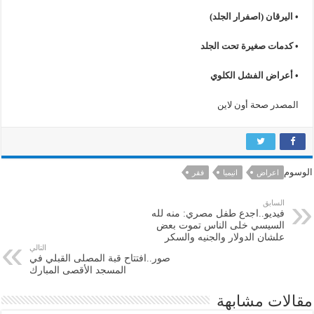
•
اليرقان
(
اصفرار
الجلد
)
•
كدمات
صغيرة
تحت
الجلد
•
أعراض
الفشل
الكلوي
المصدر صحة أون لاين
الوسوم
اعراض
انيميا
فقر
السابق
فيديو..اجدع طفل مصري: منه لله
السيسي خلى الناس تموت بعض
علشان الدولار والجنيه والسكر
التالي
صور..افتتاح قبة المصلى القبلي في
المسجد الأقصى المبارك
مقالات مشابهة