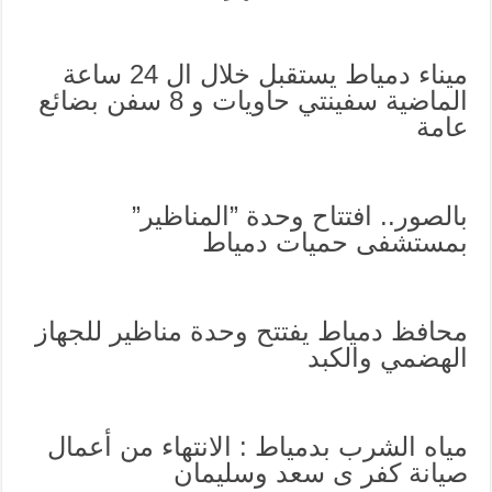
ميناء دمياط يستقبل خلال ال 24 ساعة
الماضية سفينتي حاويات و 8 سفن بضائع
عامة
بالصور.. افتتاح وحدة ”المناظير”
بمستشفى حميات دمياط
محافظ دمياط يفتتح وحدة مناظير للجهاز
الهضمي والكبد
مياه الشرب بدمياط : الانتهاء من أعمال
صيانة كفر ى سعد وسليمان