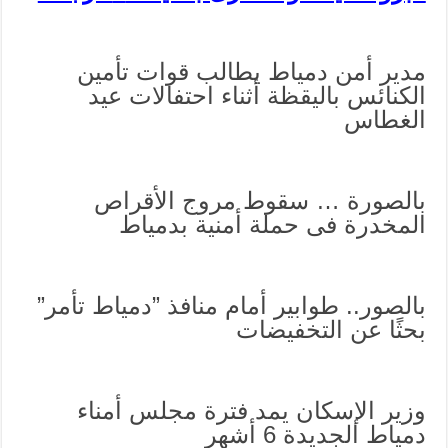
مدير أمن دمياط يطالب قوات تأمين
الكنائس باليقظة أثناء احتفالات عيد
الغطاس
بالصورة … سقوط مروج الأقراص
المخدرة فى حملة أمنية بدمياط
بالصور.. طوابير أمام منافذ ”دمياط تأمر”
بحثًا عن التخفيضات
وزير الإسكان يمد فترة مجلس أمناء
دمياط الجديدة 6 أشهر