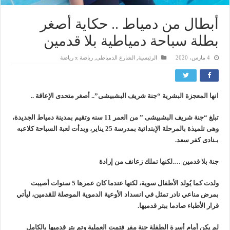
أبطال من دمياط .. حكاية أصغر
بطلة سباحة دمياطية بلا قدمين
4 مارس، 2020
الرئيسية
,
الشارع الدمياطى
,
رياضة x رياضة
انها المعجزة البشرية “جنة شريف البشبيشى”.. أصغر متحدى الإعاقة ..
تبلغ “جنة شريف البشبيشى ” من العمر 11 سنه وتقيم بمدينة دمياط الجديدة،
وهى تلميذة بالمرحلة الإبتدائية بمدرسة 25 يناير، وبدأت لعبة السباحة كلاعبه
بـنادى كفر سعد.
جنة بلا قدمين ….لكنها تملك زعانف من إرادة
ولدت كما يُولد الأطفال سوية، لكنها عندما كان عمرها 5 سنوات أصيبت
بمرض مناعي نادر تمثل في انسداد الأوعية الدموية الموصلة للقدمين، ليأتي
قرار الأطباء صادما ببتر قدميها.
لم يكن أمام أسرة الطفلة جنة مفر فتمت العملية وتم بتر قدميها بالكامل