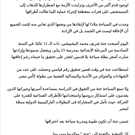
لوجود قدم أكبر من الأخرى، وتزايدت الأزمة مع اضطرارها للذهاب إلى
المستشفى على فترات متقطعة لإجراء عملية كلما طالت أطرافها
وجدت في السباحة ملاذا لها لإنقاذها من وضعها الذي تعاني منه لتثبت للجميع
أن الإعاقة ليست في الجسد بل في الإرادة.
اليوم أصبحت جنة شريف محمد البشبيشي، ذات الـ 11 عامًا، في السنة
السادسة من المرحلة الابتدائية بمدرسة 25 يناير، وبفضل صمودها وإرادتها
صارت أصغر بطلة سباحة بلا قدمين لتقدر على تحقيق ما تتمناه رغم إعاقتها.
استطاعت جنة في وقت قصير تحقيق رقم قياسي وحصلت على عدد من
الشهادات والجوائز من الأندية والميدالية الفضية من بطولة كأس مصر.
ولا تمنع السباحة جنة من التفوق في الدراسة بمساعدة أسرتها وجيرانها الذين
يقدمون على استذكار دروسها واستخدامها للأطراف الصناعية للقدرة على
الحركة، حيث تأمل في المشاركة فى البطولات الباراليمبية الدولية ممثلة
لمصر
تتمنى جنة أن تكون طبيبة ومدربة سباحة بعد احترافها
كل التوفيق والتحية الى “جنة ” ووالديها ومدربيها