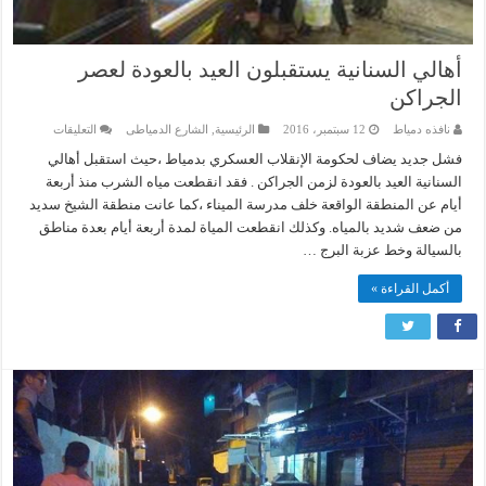
أهالي السنانية يستقبلون العيد بالعودة لعصر
الجراكن
على
نافذه دمياط
12 سبتمبر، 2016
الرئيسية
,
الشارع الدمياطى
التعليقات
أهالي
السنانية
فشل جديد يضاف لحكومة الإنقلاب العسكري بدمياط ،حيث استقبل أهالي
يستقبلون
السنانية العيد بالعودة لزمن الجراكن . فقد انقطعت مياه الشرب منذ أربعة
العيد
بالعودة
أيام عن المنطقة الواقعة خلف مدرسة الميناء ،كما عانت منطقة الشيخ سديد
لعصر
من ضعف شديد بالمياه. وكذلك انقطعت المياة لمدة أربعة أيام بعدة مناطق
الجراكن
مغلقة
بالسيالة وخط عزبة البرج …
أكمل القراءة »