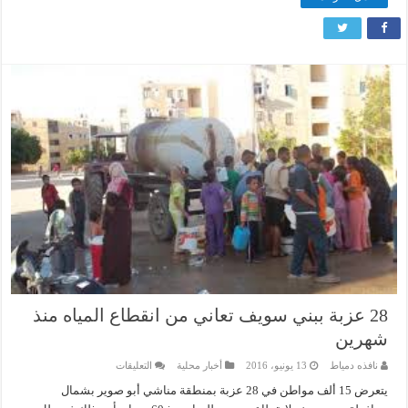
28 عزبة ببني سويف تعاني من انقطاع المياه منذ
شهرين
على
نافذه دمياط
13 يونيو، 2016
أخبار محلية
التعليقات
28
عزبة
يتعرض 15 ألف مواطن في 28 عزبة بمنطقة مناشي أبو صوير بشمال
ببني