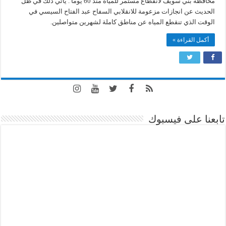
محافظة بني سويف لانقطاع مستمر للمياه منذ 60 يوما . يأتي ذلك في ظل
سويف
تعاني
الحديث عن انجازات مزعومة للانقلابي السفاح عبد الفتاح السيسي في
من
انقطاع
الوقت الذي تنقطع المياه عن مناطق كاملة لشهرين متواصلين.
المياه
منذ
أكمل القراءة »
شهرين
مغلقة
تابعنا على فيسبوك