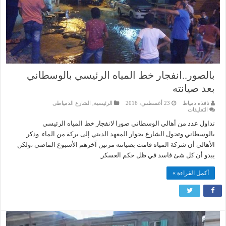
بالصور..انفجار خط المياه الرئيسي بالوسطاني
بعد صيانته
نافذه دمياط
23 أغسطس، 2016
الرئيسية
,
الشارع الدمياطى
على
التعليقات
بالصور..انفجار
خط
تداول عدد من أهالي الوسطاني صورا لانفجار خط المياه الرئيسي
المياه
بالوسطاني وتحول الشارع بجوار المعهد الديني إلى بركة من الماء. وذكر
الرئيسي
بالوسطاني
الأهالي أن شركة المياه قامت بصيانته مرتين آخرهم الأسبوع الماضي ،ولكن
بعد
يبدو أن كل شئ فاسد في ظل حكم العسكر.
صيانته
مغلقة
أكمل القراءة »