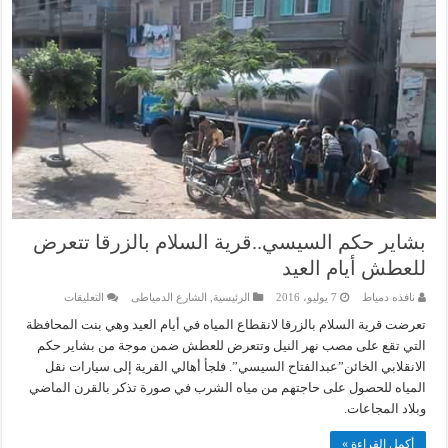
بشاير حكم السيسي..قرية السلام بالزرقا تتعرض
للعطش أيام العيد
على
نافذه دمياط
7 يوليو، 2016
الرئيسية
,
الشارع الدمياطى
التعليقات
بشاير
حكم
تعرضت قرية السلام بالزرقا لانقطاع المياه في أيام العيد وهي بنت المحافظة
السيسي..قرية
التي تقع على مصب نهر النيل وتتعرض للعطش ضمن موجة من بشاير حكم
السلام
بالزرقا
الانقلابي الخائن”عبدالفتاح السيسي”. فلجأ أهالي القرية إلى سيارات نقل
تتعرض
المياه للحصول على حاجتهم من مياه الشرب في صورة تذكر بالقرن الماضي
للعطش
أيام
وبلاد المجاعات.
العيد
مغلقة
أكمل القراءة »