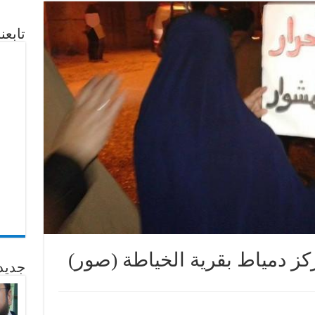
تابع
ز دمياط بقرية الخياطة (صور)
جديد