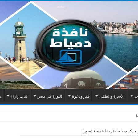
ات
الأسرة والطفل
فكر ودعوة
الثورة في مصر
كتاب واراء
م
اك الكهربائية بمنطقة المطرى
مركز دمياط بقرية الخياطة (صور)