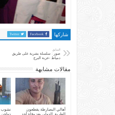
Twitter
Facebook
شاركها
السابق
صور : سلسلة بشرية على طريق
دمياط -عزبة البرج
مقالات مشابهة
أهالي البصارطة يقطعون
نشوب ح
الطريق الدولي بعد وفاة أحد
دواجن 