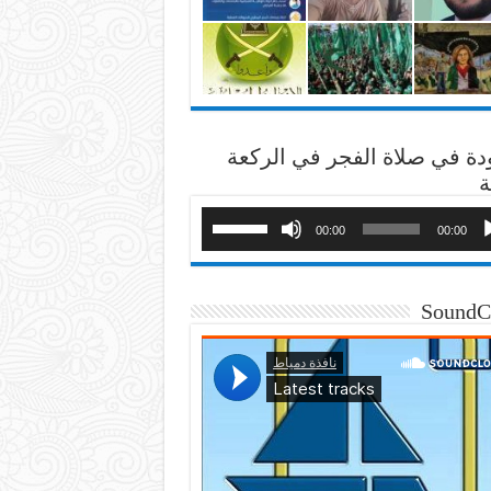
دة في صلاة الفجر في الركعة
ة
00:00
00:00
SoundC