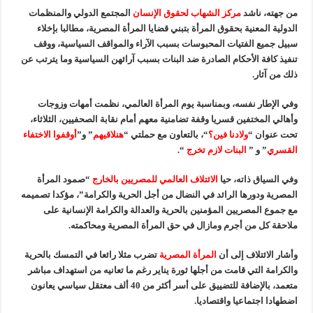
من جهته، ناشد
مركز الشهاب لحقوق الإنسان
المجتمع الدولي والمنظمات
الدولية المعنية بحقوق المرأة بتبني قضايا المرأة المصرية، مطالبا بإخلاء
سبيل جميع الفتيات المحبوسات بسبب الآراء والمواقف السياسية، ووقف
تنفيذ كافة الأحكام الصادرة ضد البنات بسبب آرائهن السياسية وما يترتب عن
ذلك من آثار.
وفي الإطار نفسه، وبمناسبة يوم المرأة العالمي، نظمت أمهات وزوجات
وأهالي المختفين قسريا وقفة تضامنية معهم أمام نقابة الصحفيين، الثلاثاء،
تحت عنوان “
ولادنا فين؟
“، بالتعاون مع حملتي “
هنلاقيهم
” و”
أوقفوا الاختفاء
القسري
” و ”
البنات لازم تخرج
“.
وفي السياق ذاته، حيا
الائتلاف العالمي للمصريين بالخارج
“صمود المرأة
المصرية ودورها الرائد في النضال من أجل الحرية والكرامة”، مؤكدا تصميمه
مع جموع المصريين المؤمنين بالحرية والعدالة والكرامة الإنسانية على
ملاحقة كل من أجرم ومازال في حق المرأة المصرية ومحاكمته.
وأشار الائتلاف إلى أن
المرأة المصرية
تضرب مثلا رائعا في التمسك بالحرية
والكرامة التي قامت من أجلها ثورة يناير رغم ما تعانيه من استهداف مباشر
متعمد، بالإضافة للتضييق على أسر أكثر من 40 ألف معتقل سياسي يعانون
اضطهادا اجتماعيا واقتصاديا.