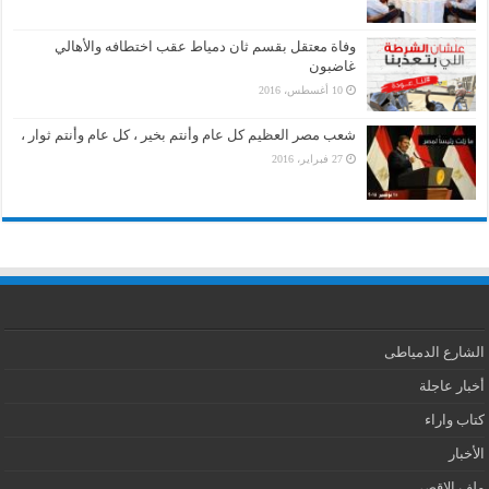
وفاة معتقل بقسم ثان دمياط عقب اختطافه والأهالي
غاضبون
10 أغسطس، 2016
شعب مصر العظيم كل عام وأنتم بخير ، كل عام وأنتم ثوار ،
27 فبراير، 2016
الشارع الدمياطى
أخبار عاجلة
كتاب واراء
الأخبار
ملف الاقصى