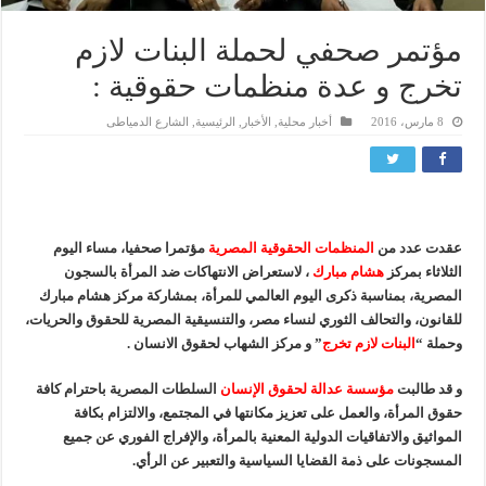
مؤتمر صحفي لحملة البنات لازم
تخرج و عدة منظمات حقوقية :
8 مارس، 2016
أخبار محلية
,
الأخبار
,
الرئيسية
,
الشارع الدمياطى
عقدت عدد من
المنظمات الحقوقية المصرية
مؤتمرا صحفيا، مساء اليوم
الثلاثاء بمركز
هشام مبارك
، لاستعراض الانتهاكات ضد المرأة بالسجون
المصرية، بمناسبة ذكرى اليوم العالمي للمرأة، بمشاركة مركز هشام مبارك
للقانون، والتحالف الثوري لنساء مصر، والتنسيقية المصرية للحقوق والحريات،
وحملة “
البنات لازم تخرج
” و مركز الشهاب لحقوق الانسان .
و قد طالبت
مؤسسة عدالة لحقوق الإنسان
السلطات المصرية باحترام كافة
حقوق المرأة، والعمل على تعزيز مكانتها
في المجتمع، والالتزام بكافة
المواثيق والاتفاقيات الدولية المعنية بالمرأة، والإفراج الفوري عن جميع
المسجونات على ذمة القضايا السياسية والتعبير عن الرأي.