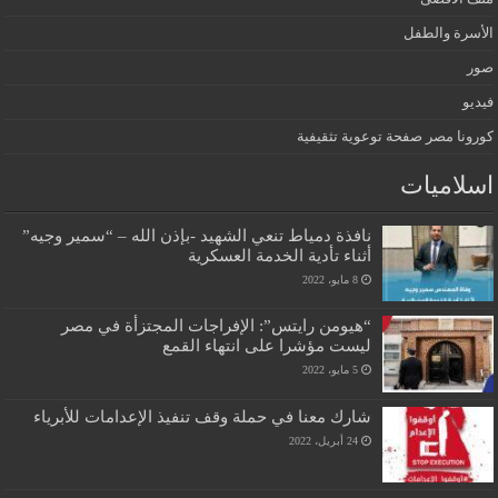
الأسرة والطفل
صور
فيديو
كورونا مصر صفحة توعوية تثقيفية
اسلاميات
نافذة دمياط تنعي الشهيد -بإذن الله – “سمير وجيه”
أثناء تأدية الخدمة العسكرية
8 مايو، 2022
“هيومن رايتس”: الإفراجات المجتزأة في مصر
ليست مؤشرا على انتهاء القمع
5 مايو، 2022
شارك معنا في حملة وقف تنفيذ الإعدامات للأبرياء
24 أبريل، 2022