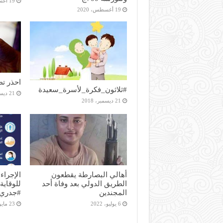
19 أغسطس، 2020
19 أغسطس، 2020
احذر ت
#ثلاثون_فكرة_لأسرة_سعيدة
21 ديسمبر، 2018
21 ديسمبر، 2018
أهالي البصارطة يقطعون
الإجراء
الطريق الدولي بعد وفاة أحد
للوقاية
المجندين
#جدري_
6 يوليو، 2022
23 مايو، 2022