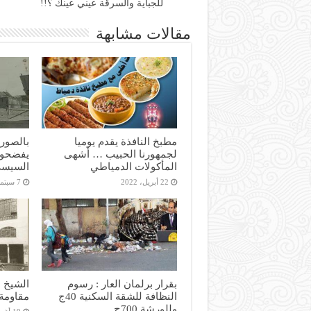
للجباية والسرقة عيني عينك ؟!!
مقالات مشابهة
مطبخ النافذة يقدم يوميا
بالصور 
لجمهورنا الحبيب … أشهى
يفضحون
المأكولات الدمياطي
السيس
22 أبريل، 2022
7 سبتمبر، 2020
بقرار برلمان العار : رسوم
الشيخ ا
النظافة للشقة السكنية 40ج
مقاومة 
وللورشة 700ج