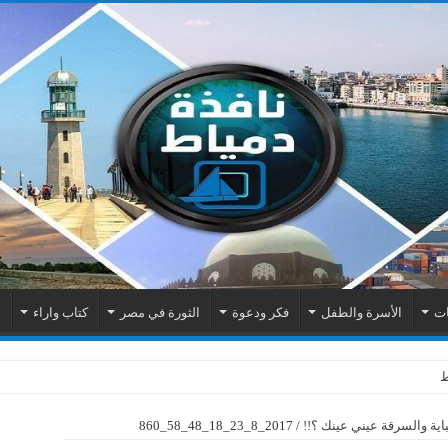
ات
الأسرة والطفل
فكر ودعوة
الثورة في مصر
كتاب واراء
م
اية والسرقة عيني عينك ؟!!
/
2017_8_23_18_48_58_860