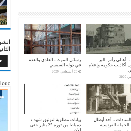
انشو
الثاني
.. أهالي رأس البر
رسائل الموت ـ العادي والعدم
 أكاذيب حكومة وإعلام
في دولة السيسي
ي
20 أغسطس، 2020
loud
لسادات .. أحد أبطال
بيانات مطلوبة لتوثيق شهداء
الحملة الفرنسية
دمياط من ثورة 25 يناير حتى
الان