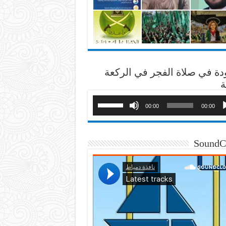
دة في صلاة الفجر في الركعة
ة
00:00
00:00
SoundC