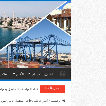
الشارع الدمياطى
الأخبار
إسلامي
أخبار عاجلة
قطع المياه عن 3 مناطق بدمياط
دمياط : سقوط شجرة على الأسل
الرئيسية
/
أخبار عاجلة
/
#اخى_معتقل_لانه ( تقرير