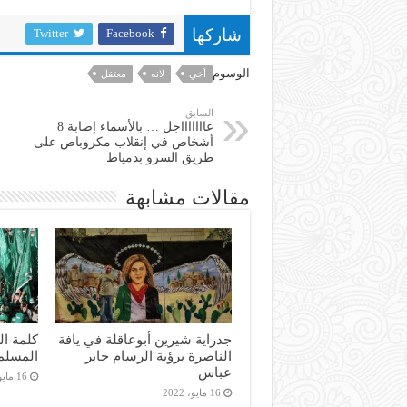
Twitter
Facebook
شاركها
الوسوم
أخي
لانه
معتقل
السابق
عاااااااجل … بالأسماء إصابة 8
أشخاص في إنقلاب مكروباص على
طريق السرو بدمياط
مقالات مشابهة
جدراية شيرين أبوعاقلة في يافة
كلمة ال
الناصرة برؤية الرسام جابر
المسلم
عباس
16 مايو، 2022
16 مايو، 2022