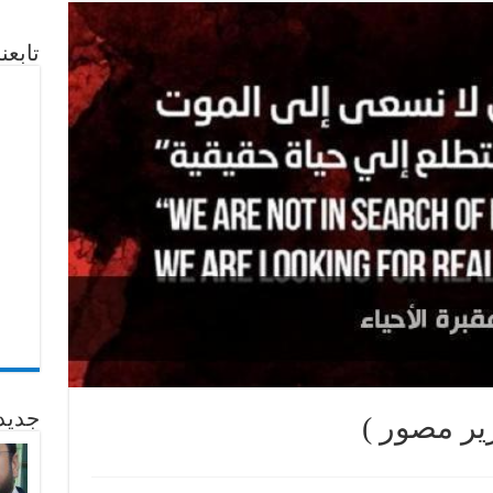
تابع
جديد
ير مصور )