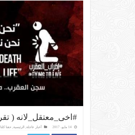
#اخى_معتقل_لانه ( تقر
14 مايو، 2017
أخبار عاجلة
,
الرئيسية
,
حقنا كلنا