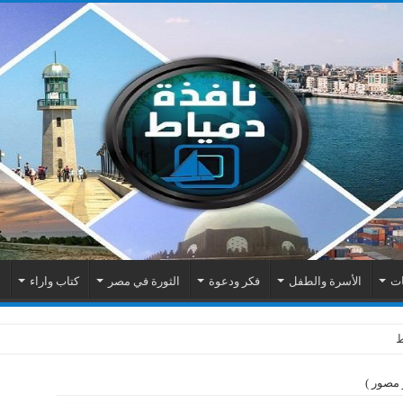
ات
الأسرة والطفل
فكر ودعوة
الثورة في مصر
كتاب واراء
م
اك الكهربائية بمنطقة المطرى
 مصور )