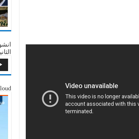
انشو
الثاني
loud