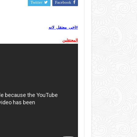
Twitter
Facebook
#اخى_معتقل_لانه
المعتقلين