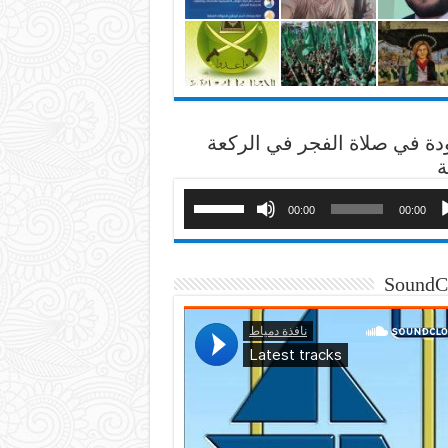
دة في صلاة الفجر في الركعة
ة
00:00
00:00
SoundC