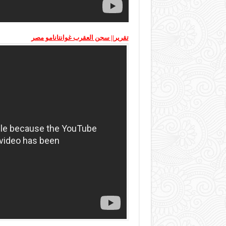
تقرير|| سجن العقرب غوانتانامو مصر